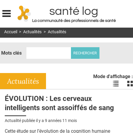
santé log
La communauté des professionnels de santé
Jump to navigation
Accueil
>
Actualités
>
Actualités
MON COMPTE
ABONNEMENT
Mots clés
S'ABONNER À LA REVUE SOIN À DOMICILE
ACTUS
Mode d'affichage :
DOSSIERS
Actualités
Voir
Vo
les
le
RÉSEAUX
actualité
ac
ÉVOLUTION : Les cerveaux
en
en
E-REVUE SAD
intelligents sont assoiffés de sang
liste
bl
THÉMA
Actualité publiée il y a
9 années 11 mois
L'APP
Cette étude sur l’évolution de la cognition humaine