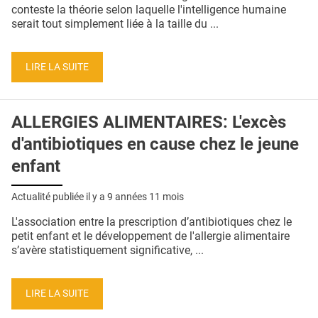
QUI SOMMES-NOUS ?
conteste la théorie selon laquelle l'intelligence humaine
serait tout simplement liée à la taille du ...
PUBLICITÉ
CONDITIONS GÉNÉRALES
LIRE LA SUITE
CONTACT
ALLERGIES ALIMENTAIRES: L'excès
CRÉDITS
d'antibiotiques en cause chez le jeune
enfant
Actualité publiée il y a
9 années 11 mois
L'association entre la prescription d’antibiotiques chez le
petit enfant et le développement de l'allergie alimentaire
s’avère statistiquement significative, ...
LIRE LA SUITE