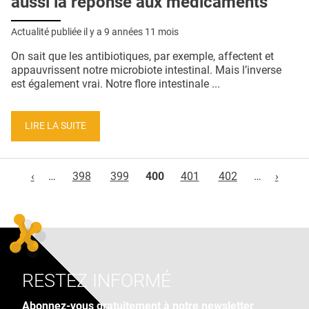
aussi la réponse aux médicaments
Actualité publiée il y a
9 années 11 mois
On sait que les antibiotiques, par exemple, affectent et
appauvrissent notre microbiote intestinal. Mais l’inverse
est également vrai. Notre flore intestinale ...
LIRE LA SUITE
Pages
‹
…
398
399
400
401
402
…
›
RESTEZ INFORMÉ
Abonnez-vous gratuitement à notre newsletter