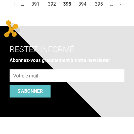
‹
…
391
392
393
394
395
…
›
RESTEZ INFORMÉ
Abonnez-vous gratuitement à notre newsletter
Adresse e-mail
S'ABONNER