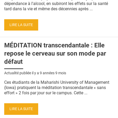
QUI SOMMES-NOUS ?
dépendance à l'alcool, en subiront les effets sur la santé
tard dans la vie et même des décennies après ...
PUBLICITÉ
CONDITIONS GÉNÉRALES
LIRE LA SUITE
CONTACT
MÉDITATION transcendantale : Elle
CRÉDITS
repose le cerveau sur son mode par
défaut
Actualité publiée il y a
9 années 9 mois
Ces étudiants de la Maharishi University of Management
(Iowa) pratiquent la méditation transcendantale « sans
effort » 2 fois par jour sur le campus. Cette ...
LIRE LA SUITE