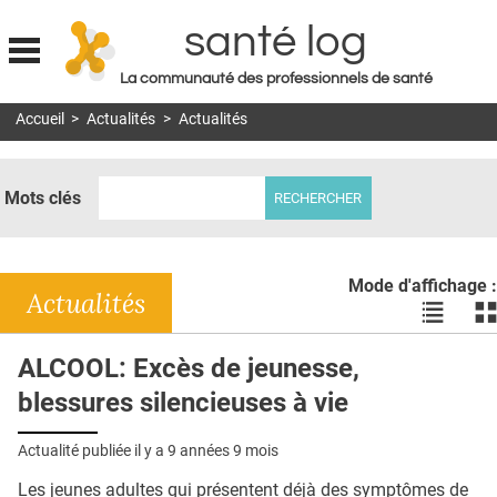
santé log
La communauté des professionnels de santé
Jump to navigation
Accueil
>
Actualités
>
Actualités
MON COMPTE
ABONNEMENT
Mots clés
S'ABONNER À LA REVUE SOIN À DOMICILE
ACTUS
Mode d'affichage :
DOSSIERS
Actualités
Voir
Vo
les
le
RÉSEAUX
actualité
ac
ALCOOL: Excès de jeunesse,
en
en
E-REVUE SAD
blessures silencieuses à vie
liste
bl
THÉMA
Actualité publiée il y a
9 années 9 mois
L'APP
Les jeunes adultes qui présentent déjà des symptômes de