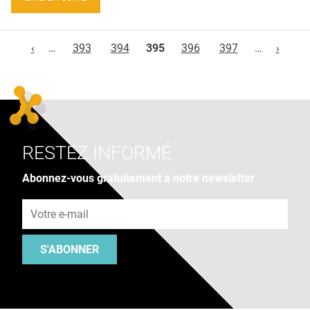
Pages
‹
…
393
394
395
396
397
…
›
RESTEZ INFORMÉ
Abonnez-vous gratuitement à notre newsletter
Adresse e-mail
S'ABONNER