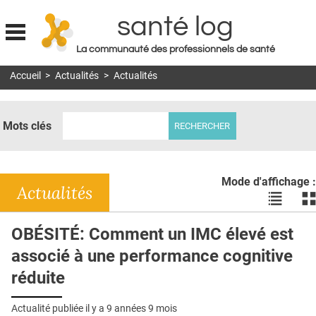
santé log
La communauté des professionnels de santé
Jump to navigation
Accueil
>
Actualités
>
Actualités
MON COMPTE
ABONNEMENT
Mots clés
S'ABONNER À LA REVUE SOIN À DOMICILE
ACTUS
Mode d'affichage :
DOSSIERS
Actualités
Voir
Vo
les
le
RÉSEAUX
actualité
ac
OBÉSITÉ: Comment un IMC élevé est
en
en
E-REVUE SAD
associé à une performance cognitive
liste
bl
THÉMA
réduite
L'APP
Actualité publiée il y a
9 années 9 mois