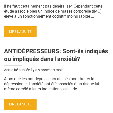
QUI SOMMES-NOUS ?
Il ne faut certainement pas généraliser. Cependant cette
étude associe bien un indice de masse corporelle (IMC)
PUBLICITÉ
élevé à un fonctionnement cognitif moins rapide ...
CONDITIONS GÉNÉRALES
LIRE LA SUITE
CONTACT
CRÉDITS
ANTIDÉPRESSEURS: Sont-ils indiqués
ou impliqués dans l'anxiété?
Actualité publiée il y a
9 années 9 mois
Alors que les antidépresseurs utilisés pour traiter la
dépression et l'anxiété ont été associés à un risque lui-
même corrélé à leurs indications, celui de ...
LIRE LA SUITE