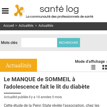
santé log
La communauté des professionnels de santé
Jump to navigation
Accueil
>
Actualités
>
Actualités
MON COMPTE
ABONNEMENT
Mots clés
S'ABONNER À LA REVUE SOIN À DOMICILE
ACTUS
Mode d'affichage :
DOSSIERS
Actualités
Voir
Vo
les
le
RÉSEAUX
actualité
ac
Le MANQUE de SOMMEIL à
en
en
E-REVUE SAD
l'adolescence fait le lit du diabète
liste
bl
THÉMA
Actualité publiée il y a
10 années 5 mois
L'APP
Cette étude de la Penn State révèle l’association, chez les