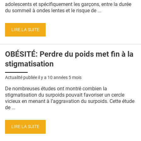
QUI SOMMES-NOUS ?
adolescents et spécifiquement les garçons, entre la durée
du sommeil à ondes lentes et le risque de ...
PUBLICITÉ
CONDITIONS GÉNÉRALES
LIRE LA SUITE
CONTACT
OBÉSITÉ: Perdre du poids met fin à la
CRÉDITS
stigmatisation
Actualité publiée il y a
10 années 5 mois
De nombreuses études ont montré combien la
stigmatisation du surpoids pouvait favoriser un cercle
vicieux en menant à l’aggravation du surpoids. Cette étude
de ...
LIRE LA SUITE