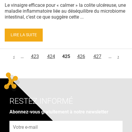
Le vinaigre efficace pour « calmer » la colite ulcéreuse, une
maladie inflammatoire liée au déséquilibre du microbiome
intestinal, c’est ce que suggère cette ...
LIRE LA SUITE
Pages
‹
…
423
424
425
426
427
…
›
RESTEZ INFORMÉ
Abonnez-vous gratuitement à notre newsletter
Adresse e-mail