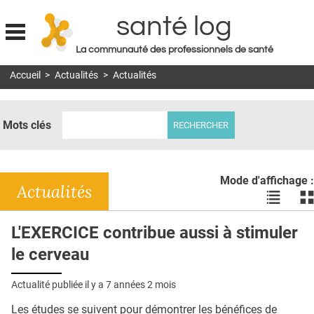
santé log
La communauté des professionnels de santé
Jump to navigation
Accueil
>
Actualités
>
Actualités
MON COMPTE
ABONNEMENT
Mots clés
S'ABONNER À LA REVUE SOIN À DOMICILE
ACTUS
Mode d'affichage :
DOSSIERS
Actualités
Voir
Vo
les
le
RÉSEAUX
actualité
ac
L'EXERCICE contribue aussi à stimuler
en
en
E-REVUE SAD
le cerveau
liste
bl
THÉMA
Actualité publiée il y a
7 années 2 mois
L'APP
Les études se suivent pour démontrer les bénéfices de