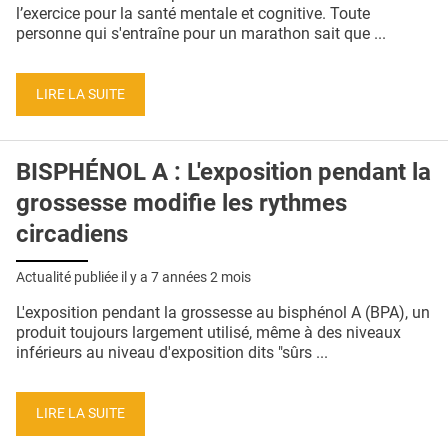
QUI SOMMES-NOUS ?
l’exercice pour la santé mentale et cognitive. Toute
personne qui s'entraîne pour un marathon sait que ...
PUBLICITÉ
CONDITIONS GÉNÉRALES
LIRE LA SUITE
CONTACT
BISPHÉNOL A : L'exposition pendant la
CRÉDITS
grossesse modifie les rythmes
circadiens
Actualité publiée il y a
7 années 2 mois
L'exposition pendant la grossesse au bisphénol A (BPA), un
produit toujours largement utilisé, même à des niveaux
inférieurs au niveau d'exposition dits "sûrs ...
LIRE LA SUITE