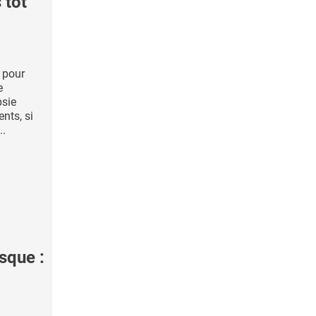
 tôt
d pour
e
psie
nts, si
..
sque :