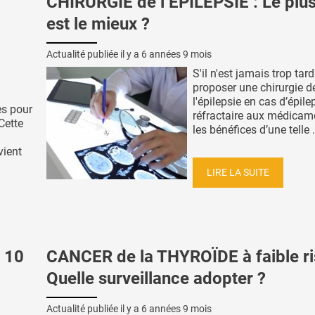
CHIRURGIE de l’ÉPILEPSIE : Le plus
est le mieux ?
Actualité publiée il y a
6 années 9 mois
S'il n'est jamais trop tar
proposer une chirurgie d
l'épilepsie en cas d’épile
es pour
réfractaire aux médicame
 Cette
les bénéfices d’une telle .
vient
LIRE LA SUITE
t 10
CANCER de la THYROÏDE à faible ri
Quelle surveillance adopter ?
Actualité publiée il y a
6 années 9 mois