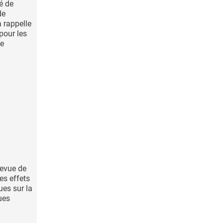
té de
de
a rappelle
 pour les
e
revue de
les effets
ues sur la
ues