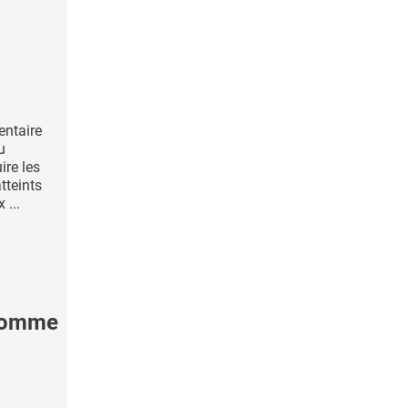
entaire
u
ire les
tteints
 ...
 gomme