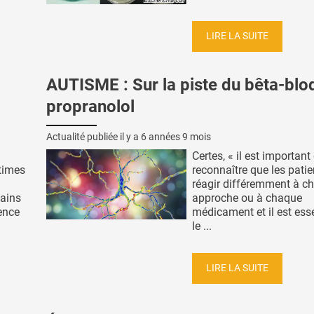
LIRE LA SUITE
AUTISME : Sur la piste du bêta-blo
propranolol
Actualité publiée il y a
6 années 9 mois
Certes, « il est important
times
reconnaître que les patie
réagir différemment à c
tains
approche ou à chaque
ence
médicament et il est ess
le ...
LIRE LA SUITE