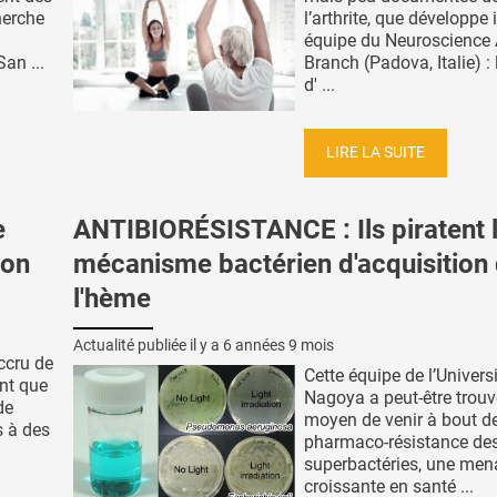
herche
l’arthrite, que développe i
équipe du Neuroscience
San ...
Branch (Padova, Italie) : 
d' ...
LIRE LA SUITE
e
ANTIBIORÉSISTANCE : Ils piratent 
ion
mécanisme bactérien d'acquisition
l'hème
Actualité publiée il y a
6 années 9 mois
ccru de
Cette équipe de l’Univers
ant que
Nagoya a peut-être trouv
de
moyen de venir à bout de
s à des
pharmaco-résistance de
superbactéries, une men
croissante en santé ...