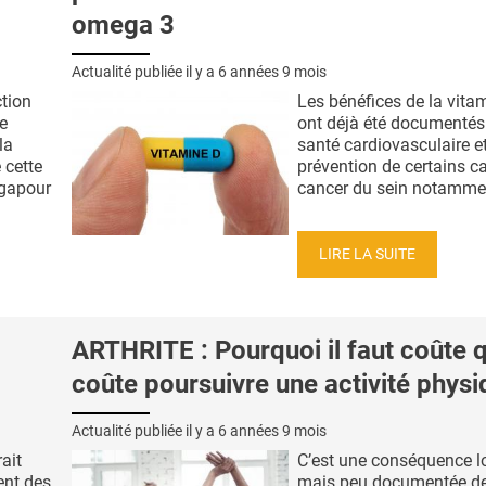
omega 3
Actualité publiée il y a
6 années 9 mois
ction
Les bénéfices de la vita
e
ont déjà été documentés
la
santé cardiovasculaire e
 cette
prévention de certains ca
ngapour
cancer du sein notamment
LIRE LA SUITE
ARTHRITE : Pourquoi il faut coûte 
coûte poursuivre une activité phys
Actualité publiée il y a
6 années 9 mois
ait
C’est une conséquence l
ent des
mais peu documentée d