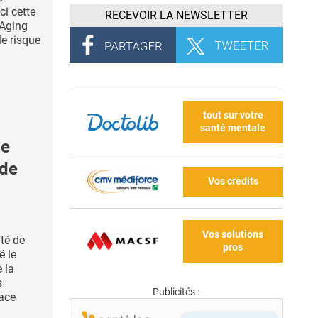
ci cette
RECEVOIR LA NEWSLETTER
 Aging
le risque
tout sur votre
santé mentale
le
 de
Vos crédits
Vos solutions
ité de
pros
é le
 la
s
Publicités :
ace