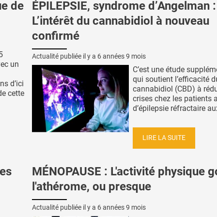
ue de
ÉPILEPSIE, syndrome d’Angelman :
L’intérêt du cannabidiol à nouveau
confirmé
5
Actualité publiée il y a
6 années 9 mois
vec un
C’est une étude supplém
i
qui soutient l’efficacité d
ns d’ici
cannabidiol (CBD) à rédu
de cette
crises chez les patients a
d’épilepsie réfractaire aux
LIRE LA SUITE
res
MÉNOPAUSE : L'activité physique
l'athérome, ou presque
Actualité publiée il y a
6 années 9 mois