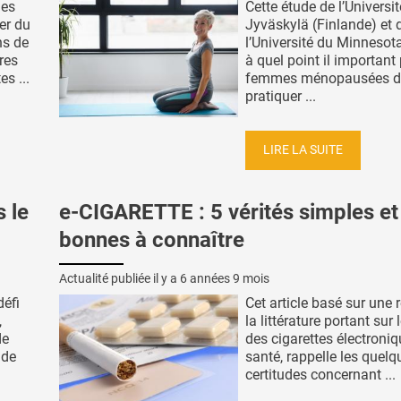
nes
Cette étude de l’Universi
er du
Jyväskylä (Finlande) et 
ns de
l’Université du Minnesot
res
à quel point il important
es ...
femmes ménopausées d
pratiquer ...
LIRE LA SUITE
 le
e-CIGARETTE : 5 vérités simples et
bonnes à connaître
Actualité publiée il y a
6 années 9 mois
défi
Cet article basé sur une 
,
la littérature portant sur 
de
des cigarettes électroniq
 de
santé, rappelle les quelq
certitudes concernant ...