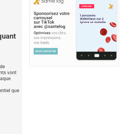
quant
 de
nts vont
haque
entiel que