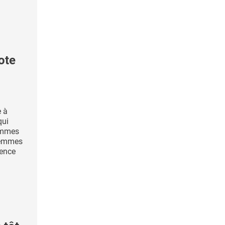
ote
e à
qui
femmes
femmes
dence