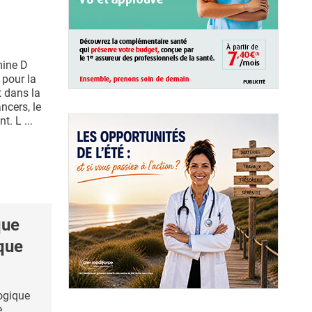
mine D
 pour la
t dans la
ncers, le
. L ...
que
ique
ogique
e