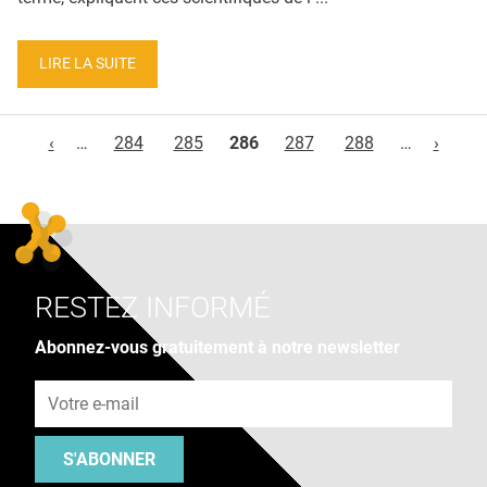
LIRE LA SUITE
Pages
‹
…
284
285
286
287
288
…
›
RESTEZ INFORMÉ
Abonnez-vous gratuitement à notre newsletter
Adresse e-mail
S'ABONNER