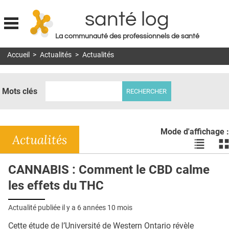
santé log
La communauté des professionnels de santé
Jump to navigation
Accueil
>
Actualités
>
Actualités
MON COMPTE
ABONNEMENT
Mots clés
S'ABONNER À LA REVUE SOIN À DOMICILE
ACTUS
Mode d'affichage :
DOSSIERS
Actualités
Voir
Vo
les
le
RÉSEAUX
actualité
ac
CANNABIS : Comment le CBD calme
en
en
E-REVUE SAD
les effets du THC
liste
bl
THÉMA
Actualité publiée il y a
6 années 10 mois
L'APP
Cette étude de l’Université de Western Ontario révèle