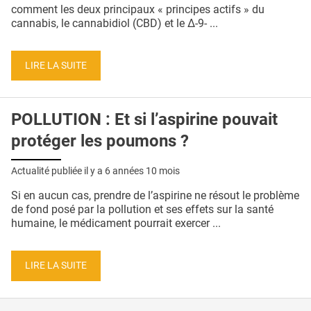
QUI SOMMES-NOUS ?
comment les deux principaux « principes actifs » du
cannabis, le cannabidiol (CBD) et le Δ-9- ...
PUBLICITÉ
CONDITIONS GÉNÉRALES
LIRE LA SUITE
CONTACT
POLLUTION : Et si l’aspirine pouvait
CRÉDITS
protéger les poumons ?
Actualité publiée il y a
6 années 10 mois
Si en aucun cas, prendre de l’aspirine ne résout le problème
de fond posé par la pollution et ses effets sur la santé
humaine, le médicament pourrait exercer ...
LIRE LA SUITE