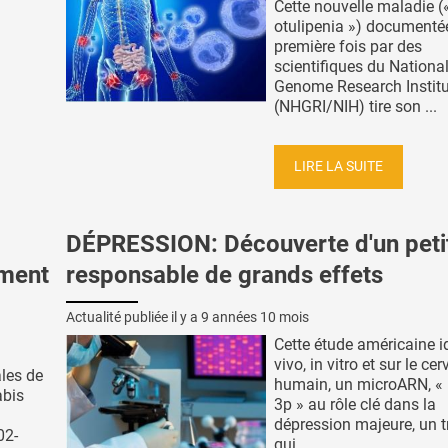
Cette nouvelle maladie (
otulipenia ») documentée
première fois par des
scientifiques du Nation
Genome Research Institu
(NHGRI/NIH) tire son ...
LIRE LA SUITE
DÉPRESSION: Découverte d'un pet
mment
responsable de grands effets
Actualité publiée il y a
9 années 10 mois
Cette étude américaine id
vivo, in vitro et sur le ce
les de
humain, un microARN, «
abis
3p » au rôle clé dans la
dépression majeure, un t
02-
qui ...