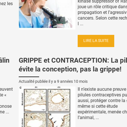
kinase suppressor of Ras
hez les
joue un rôle critique dans
propagation et l’agressiv
cancers. Selon cette rec
l ...
LIRE LA SUITE
lin
GRIPPE et CONTRACEPTION: La pil
évite la conception, pas la grippe!
Actualité publiée il y a
9 années 10 mois
euvent
Il n’existe aucune preuve
te «
pilules contraceptives pu
aussi, protéger contre la 
oonose
même si cette étude
e ...
expérimentale, menée c
l’animal, ...