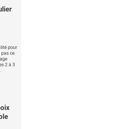
lier
lité pour
 pas ce
tage
les 2 à 3
.
oix
ple