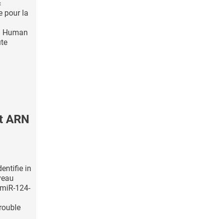
«
 pour la
al Human
te
it ARN
entifie in
rveau
 miR-124-
rouble