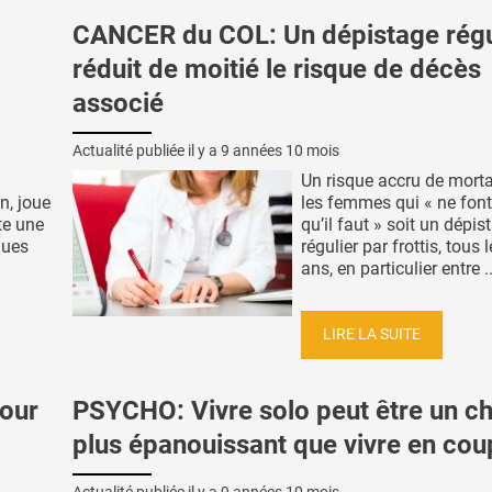
CANCER du COL: Un dépistage régu
réduit de moitié le risque de décès
associé
Actualité publiée il y a
9 années 10 mois
Un risque accru de morta
n, joue
les femmes qui « ne font
te une
qu’il faut » soit un dépis
ques
régulier par frottis, tous 
ans, en particulier entre ..
LIRE LA SUITE
our
PSYCHO: Vivre solo peut être un ch
plus épanouissant que vivre en cou
Actualité publiée il y a
9 années 10 mois