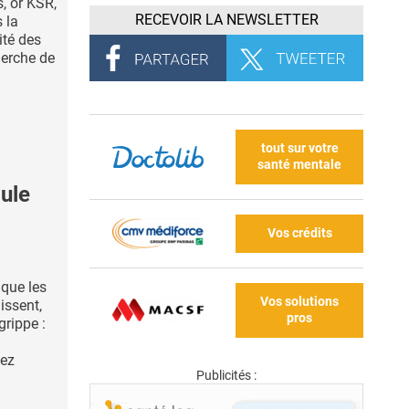
, or KSR,
RECEVOIR LA NEWSLETTER
 la
ité des
herche de
tout sur votre
santé mentale
ule
Vos crédits
 que les
Vos solutions
issent,
pros
grippe :
hez
Publicités :