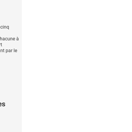
 cinq
 chacune à
rt
nt par le
es