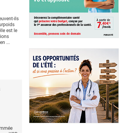
uvent-ils
urpoids
le est le
tions
n ...
s
nommée