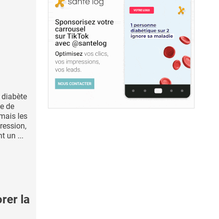
 diabète
ue de
mais les
ression,
 un ...
rer la