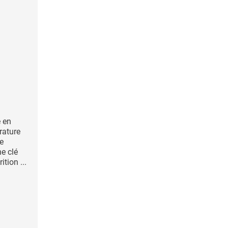
e en
rature
e
ne clé
ition ...