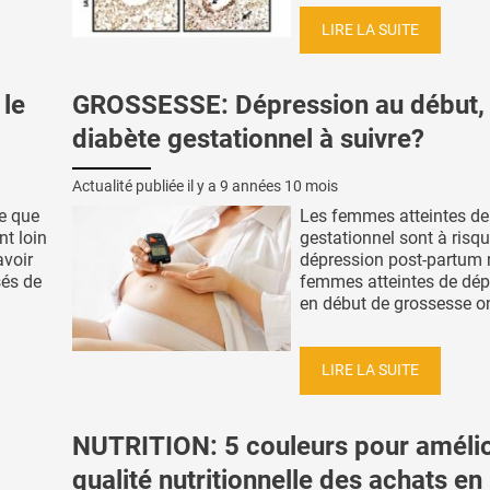
LIRE LA SUITE
le
GROSSESSE: Dépression au début,
diabète gestationnel à suivre?
Actualité publiée il y a
9 années 10 mois
e que
Les femmes atteintes de
nt loin
gestationnel sont à risq
avoir
dépression post-partum 
sés de
femmes atteintes de dép
en début de grossesse ont
LIRE LA SUITE
NUTRITION: 5 couleurs pour amélio
qualité nutritionnelle des achats en