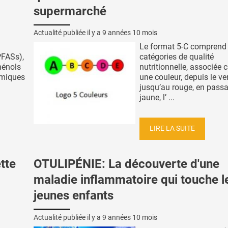
supermarché
Actualité publiée il y a
9 années 10 mois
Le format 5-C comprend
PFASs),
catégories de qualité
hénols
nutritionnelle, associée
imiques
une couleur, depuis le ve
jusqu’au rouge, en passa
jaune, l’ ...
LIRE LA SUITE
tte
OTULIPÉNIE: La découverte d'une
maladie inflammatoire qui touche l
jeunes enfants
Actualité publiée il y a
9 années 10 mois