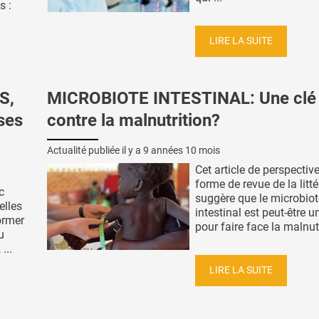
s :
LIRE LA SUITE
S,
MICROBIOTE INTESTINAL: Une clé
ses
contre la malnutrition?
Actualité publiée il y a
9 années 10 mois
Cet article de perspectiv
forme de revue de la litté
c
suggère que le microbiot
elles
intestinal est peut-être u
ormer
pour faire face la malnutr
u
...
LIRE LA SUITE