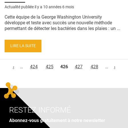
Actualité publiée il y a
10 années 6 mois
Cette équipe de la George Washington University
développe et teste avec succès une nouvelle méthode
permettant de détecter les bactéries dans les plaies : un ...
LIRE LA SUITE
Pages
‹
…
424
425
426
427
428
…
›
RESTEZ INFORMÉ
Abonnez-vous gratuitement à notre newsletter
Adresse e-mail