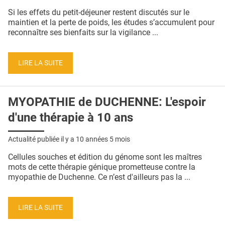
QUI SOMMES-NOUS ?
Si les effets du petit-déjeuner restent discutés sur le
maintien et la perte de poids, les études s’accumulent pour
PUBLICITÉ
reconnaître ses bienfaits sur la vigilance ...
CONDITIONS GÉNÉRALES
LIRE LA SUITE
CONTACT
CRÉDITS
MYOPATHIE de DUCHENNE: L'espoir
d'une thérapie à 10 ans
Actualité publiée il y a
10 années 5 mois
Cellules souches et édition du génome sont les maîtres
mots de cette thérapie génique prometteuse contre la
myopathie de Duchenne. Ce n’est d'ailleurs pas la ...
LIRE LA SUITE