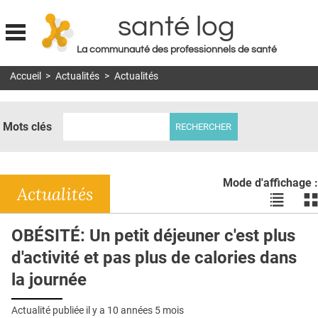
santé log
La communauté des professionnels de santé
Jump to navigation
Accueil
>
Actualités
>
Actualités
MON COMPTE
ABONNEMENT
Mots clés
S'ABONNER À LA REVUE SOIN À DOMICILE
ACTUS
Mode d'affichage :
DOSSIERS
Actualités
Voir
Vo
les
le
RÉSEAUX
actualité
ac
OBÉSITÉ: Un petit déjeuner c'est plus
en
en
E-REVUE SAD
d'activité et pas plus de calories dans
liste
bl
THÉMA
la journée
L'APP
Actualité publiée il y a
10 années 5 mois