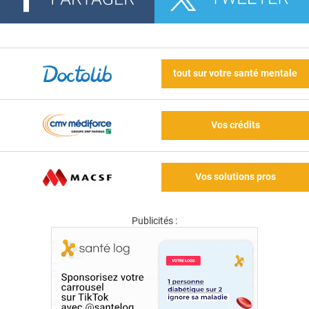
tout sur votre santé mentale
Vos crédits
Vos solutions pros
Publicités :