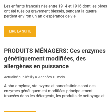
QUI SOMMES-NOUS ?
Les enfants français nés entre 1914 et 1916 dont les pères
ont été tués ou gravement blessés, pendant la guerre,
PUBLICITÉ
perdent environ un an d’espérance de vie ...
CONDITIONS GÉNÉRALES
LIRE LA SUITE
CONTACT
CRÉDITS
PRODUITS MÉNAGERS: Ces enzymes
génétiquement modifiées, des
allergènes en puissance
Actualité publiée il y a
9 années 10 mois
Alpha amylase, stainzyme et pancréatinine sont des
enzymes génétiquement modifiées principalement
trouvées dans les détergents, les produits de nettoyage et
...