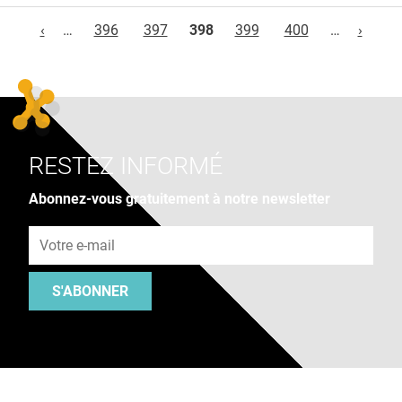
Pages
‹
…
396
397
398
399
400
…
›
RESTEZ INFORMÉ
Abonnez-vous gratuitement à notre newsletter
Adresse e-mail
S'ABONNER