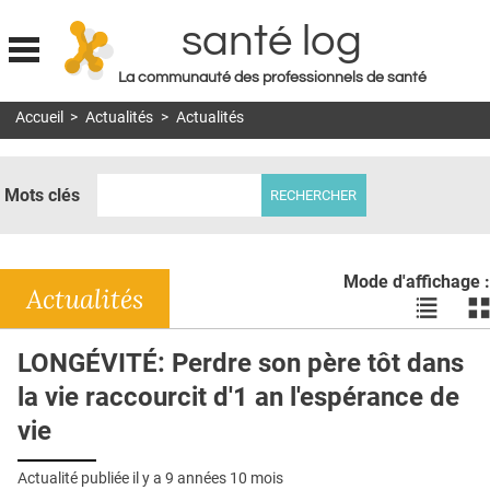
santé log
La communauté des professionnels de santé
Jump to navigation
Accueil
>
Actualités
>
Actualités
MON COMPTE
ABONNEMENT
Mots clés
S'ABONNER À LA REVUE SOIN À DOMICILE
ACTUS
Mode d'affichage :
DOSSIERS
Actualités
Voir
Vo
les
le
RÉSEAUX
actualité
ac
LONGÉVITÉ: Perdre son père tôt dans
en
en
E-REVUE SAD
la vie raccourcit d'1 an l'espérance de
liste
bl
THÉMA
vie
L'APP
Actualité publiée il y a
9 années 10 mois