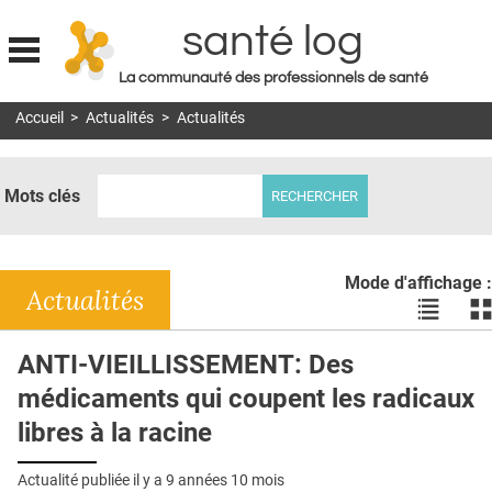
santé log
La communauté des professionnels de santé
Jump to navigation
Accueil
>
Actualités
>
Actualités
MON COMPTE
ABONNEMENT
Mots clés
S'ABONNER À LA REVUE SOIN À DOMICILE
ACTUS
Mode d'affichage :
DOSSIERS
Actualités
Voir
Vo
les
le
RÉSEAUX
actualité
ac
ANTI-VIEILLISSEMENT: Des
en
en
E-REVUE SAD
médicaments qui coupent les radicaux
liste
bl
THÉMA
libres à la racine
L'APP
Actualité publiée il y a
9 années 10 mois