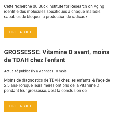
QUI SOMMES-NOUS ?
Cette recherche du Buck Institute for Research on Aging
identifie des molécules spécifiques à chaque maladie,
PUBLICITÉ
capables de bloquer la production de radicaux ...
CONDITIONS GÉNÉRALES
LIRE LA SUITE
CONTACT
CRÉDITS
GROSSESSE: Vitamine D avant, moins
de TDAH chez l'enfant
Actualité publiée il y a
9 années 10 mois
Moins de diagnostics de TDAH chez les enfants -à l’âge de
2,5 ans- lorsque leurs mères ont pris de la vitamine D
pendant leur grossesse, c'est la conclusion de ...
LIRE LA SUITE