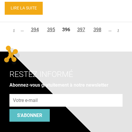
LIRE LA SUITE
Pages
‹
…
394
395
396
397
398
…
›
RESTEZ INFORMÉ
Abonnez-vous gratuitement à notre newsletter
Adresse e-mail
S'ABONNER