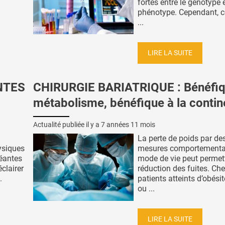
fortes entre le génotype e
phénotype. Cependant, 
...
LIRE LA SUITE
NTES
CHIRURGIE BARIATRIQUE : Bénéfiq
métabolisme, bénéfique à la conti
Actualité publiée il y a
7 années 11 mois
La perte de poids par de
ysiques
mesures comportemental
géantes
mode de vie peut permet
éclairer
réduction des fuites. Che
.
patients atteints d’obési
ou ...
LIRE LA SUITE