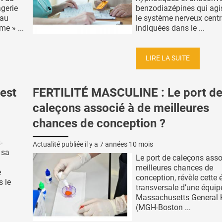
gerie
benzodiazépines qui agi
 au
le système nerveux centr
me » ...
indiquées dans le ...
LIRE LA SUITE
’est
FERTILITÉ MASCULINE : Le port d
caleçons associé à de meilleures
chances de conception ?
-
Actualité publiée il y a
7 années 10 mois
 sa
Le port de caleçons asso
meilleures chances de
e
conception, révèle cette 
s le
transversale d’une équip
Massachusetts General 
(MGH-Boston ...