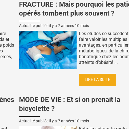
FRACTURE : Mais pourquoi les pati
opérés tombent plus souvent ?
Actualité publiée il y a
7 années 10 mois
aire
Les études se succèdent
ds et
faire valoir les multiples
e poids
avantages, en particulier
es
métaboliques, de la chir
érées,
bariatrique chez les adul
atteints d’obésité ...
LIRE LA SUITE
gènes
MODE DE VIE : Et si on prenait la
bicyclette ?
Actualité publiée il y a
7 années 10 mois
ont-
Entre la voiture, la moto, 