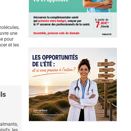
molécules,
ouvre une
se pour
cer et les
ls
 calmants,
sifs, les