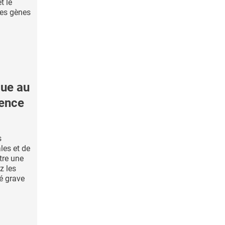
t le
ces gènes
ue au
nence
s
es et de
tre une
z les
té grave