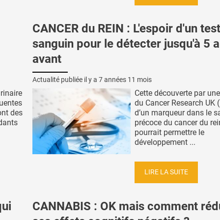
CANCER du REIN : L'espoir d'un tes
sanguin pour le détecter jusqu'à 5 
avant
Actualité publiée il y a
7 années 11 mois
rinaire
Cette découverte par un
quentes
du Cancer Research UK 
sont des
d’un marqueur dans le s
dants
précoce du cancer du rei
pourrait permettre le
développement ...
LIRE LA SUITE
ui
CANNABIS : OK mais comment réd