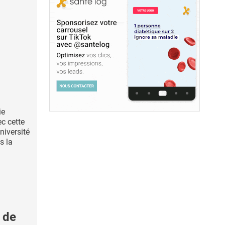
ie
ec cette
niversité
s la
 de