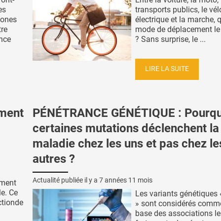
es
transports publics, le vélo
mones
électrique et la marche, q
tre
mode de déplacement le 
ence
? Sans surprise, le ...
LIRE LA SUITE
iment
PÉNÉTRANCE GÉNÉTIQUE : Pourqu
certaines mutations déclenchent la
maladie chez les uns et pas chez le
autres ?
Actualité publiée il y a
7 années 11 mois
ement
le. Ce
Les variants génétiques
ctionde
» sont considérés comme
base des associations le