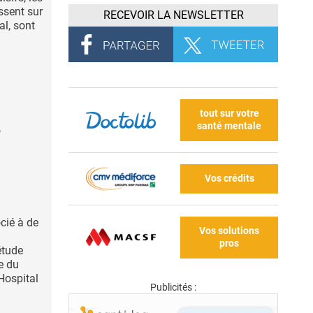
ssent sur
RECEVOIR LA NEWSLETTER
al, sont
tout sur votre
santé mentale
e
Vos crédits
cié à de
Vos solutions
pros
étude
e du
Hospital
Publicités :