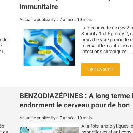
immunitaire
Actualité publiée il y a
7 années 10 mois
La découverte de ces 2 
Sprouty 1 et Sprouty 2, 
n du
nouvelle voie prometteu
e
mieux lutter contre le can
 du
infections chroniques. ...
LIRE LA SUITE
BENZODIAZÉPINES : A long terme i
endorment le cerveau pour de bon
Actualité publiée il y a
7 années 10 mois
ès
A la fois, anxiolytiques,
rt du
hypnotiques et anticonvul