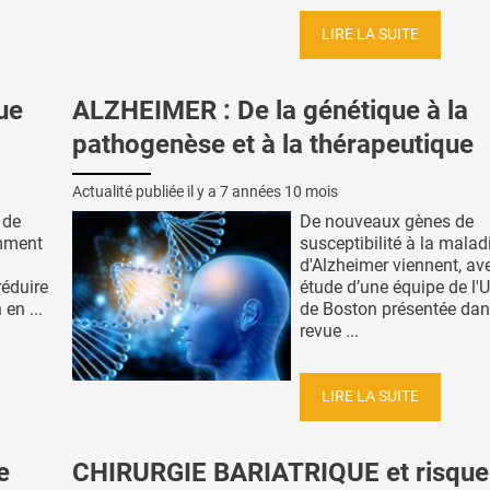
LIRE LA SUITE
ue
ALZHEIMER : De la génétique à la
pathogenèse et à la thérapeutique
Actualité publiée il y a
7 années 10 mois
 de
De nouveaux gènes de
omment
susceptibilité à la malad
d'Alzheimer viennent, av
réduire
étude d’une équipe de l'U
 en ...
de Boston présentée dan
revue ...
LIRE LA SUITE
e
CHIRURGIE BARIATRIQUE et risque