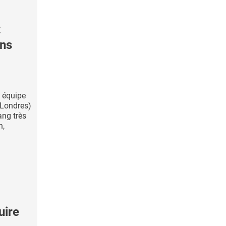
t
ans
e équipe
(Londres)
ang très
n,
uire