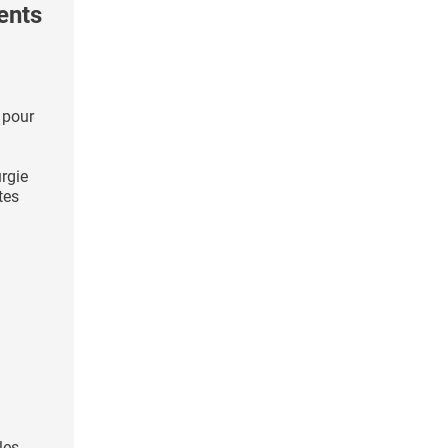
ents
 pour
urgie
tes
les