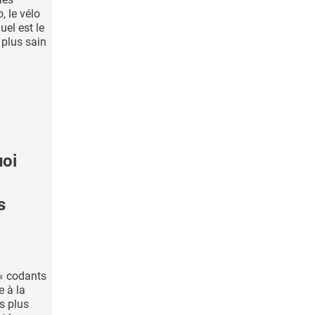
, le vélo
uel est le
plus sain
oi
s
 « codants
 à la
s plus