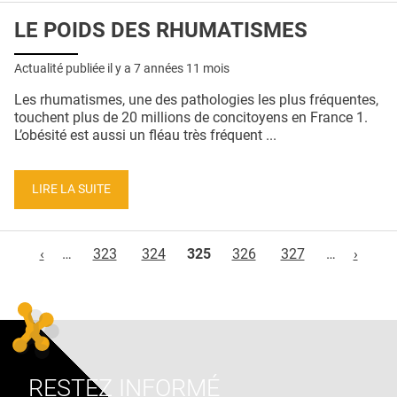
LE POIDS DES RHUMATISMES
Actualité publiée il y a
7 années 11 mois
Les rhumatismes, une des pathologies les plus fréquentes,
touchent plus de 20 millions de concitoyens en France 1.
L’obésité est aussi un fléau très fréquent ...
LIRE LA SUITE
Pages
‹
…
323
324
325
326
327
…
›
RESTEZ INFORMÉ