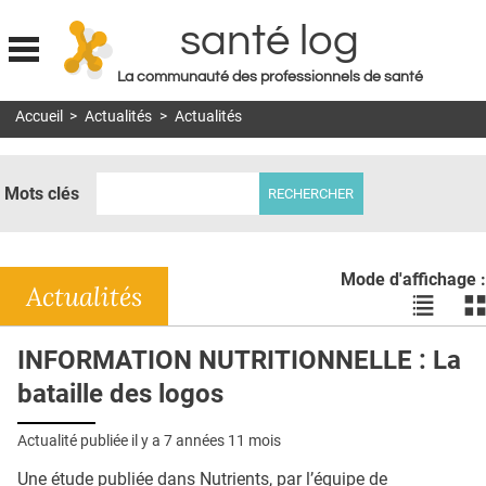
santé log
La communauté des professionnels de santé
Jump to navigation
Accueil
>
Actualités
>
Actualités
MON COMPTE
ABONNEMENT
Mots clés
S'ABONNER À LA REVUE SOIN À DOMICILE
ACTUS
Mode d'affichage :
DOSSIERS
Actualités
Voir
Vo
les
le
RÉSEAUX
actualité
ac
INFORMATION NUTRITIONNELLE : La
en
en
E-REVUE SAD
bataille des logos
liste
bl
THÉMA
Actualité publiée il y a
7 années 11 mois
L'APP
Une étude publiée dans Nutrients, par l’équipe de