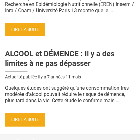
QUI SOMMES-NOUS ?
Recherche en Epidémiologie Nutritionnelle (EREN) Inserm /
Inra / Cnam / Université Paris 13 montre que le ...
PUBLICITÉ
CONDITIONS GÉNÉRALES
LIRE LA SUITE
CONTACT
ALCOOL et DÉMENCE : Il y a des
CRÉDITS
limites à ne pas dépasser
Actualité publiée il y a
7 années 11 mois
Quelques études ont suggéré qu’une consommation très
modérée d'alcool pouvait réduire le risque de démence,
plus tard dans la vie. Cette étude le confirme mais ...
LIRE LA SUITE