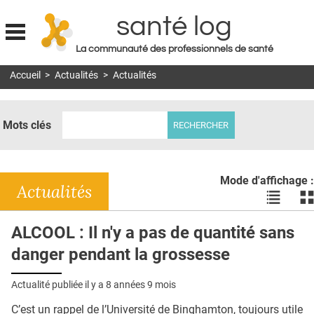
santé log
La communauté des professionnels de santé
Jump to navigation
Accueil
>
Actualités
>
Actualités
MON COMPTE
ABONNEMENT
Mots clés
S'ABONNER À LA REVUE SOIN À DOMICILE
ACTUS
Mode d'affichage :
DOSSIERS
Actualités
Voir
Vo
les
le
RÉSEAUX
actualité
ac
ALCOOL : Il n'y a pas de quantité sans
en
en
E-REVUE SAD
danger pendant la grossesse
liste
bl
THÉMA
Actualité publiée il y a
8 années 9 mois
L'APP
C’est un rappel de l’Université de Binghamton, toujours utile