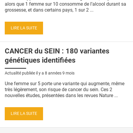
QUI SOMMES-NOUS ?
alors que 1 femme sur 10 consomme de l’alcool durant sa
grossesse, et dans certains pays, 1 sur 2 ...
PUBLICITÉ
CONDITIONS GÉNÉRALES
LIRE LA SUITE
CONTACT
CANCER du SEIN : 180 variantes
CRÉDITS
génétiques identifiées
Actualité publiée il y a
8 années 9 mois
Une femme sur 5 porte une variante qui augmente, même
très légèrement, son risque de cancer du sein. Ces 2
nouvelles études, présentées dans les revues Nature ...
LIRE LA SUITE