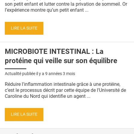
QUI SOMMES-NOUS ?
son petit enfant et lutter contre la privation de sommeil. Or
l’expérience montre qu’un petit enfant ...
PUBLICITÉ
CONDITIONS GÉNÉRALES
LIRE LA SUITE
CONTACT
MICROBIOTE INTESTINAL : La
CRÉDITS
protéine qui veille sur son équilibre
Actualité publiée il y a
9 années 3 mois
Réduire l'inflammation intestinale grâce à une protéine,
c’est le processus décrit par cette équipe de l'Université de
Caroline du Nord qui identifie un agent ...
LIRE LA SUITE