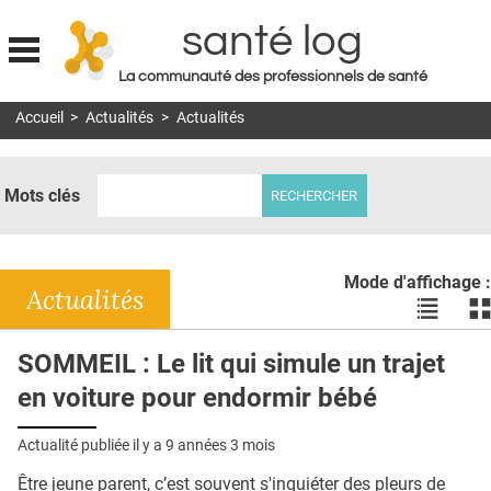
santé log
La communauté des professionnels de santé
Jump to navigation
Accueil
>
Actualités
>
Actualités
MON COMPTE
ABONNEMENT
Mots clés
S'ABONNER À LA REVUE SOIN À DOMICILE
ACTUS
Mode d'affichage :
DOSSIERS
Actualités
Voir
Vo
les
le
RÉSEAUX
actualité
ac
SOMMEIL : Le lit qui simule un trajet
en
en
E-REVUE SAD
en voiture pour endormir bébé
liste
bl
THÉMA
Actualité publiée il y a
9 années 3 mois
L'APP
Être jeune parent, c’est souvent s'inquiéter des pleurs de