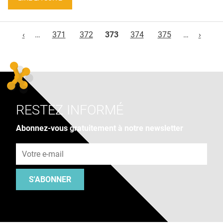
Pages
‹
…
371
372
373
374
375
…
›
RESTEZ INFORMÉ
Abonnez-vous gratuitement à notre newsletter
Adresse e-mail
S'ABONNER