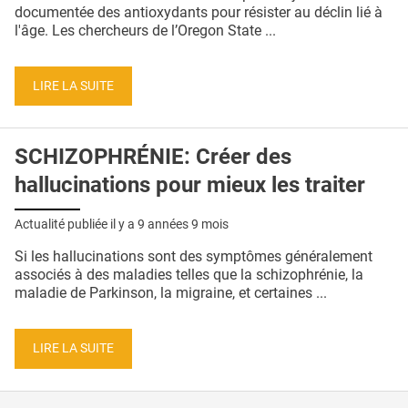
QUI SOMMES-NOUS ?
documentée des antioxydants pour résister au déclin lié à
l'âge. Les chercheurs de l’Oregon State ...
PUBLICITÉ
CONDITIONS GÉNÉRALES
LIRE LA SUITE
CONTACT
SCHIZOPHRÉNIE: Créer des
CRÉDITS
hallucinations pour mieux les traiter
Actualité publiée il y a
9 années 9 mois
Si les hallucinations sont des symptômes généralement
associés à des maladies telles que la schizophrénie, la
maladie de Parkinson, la migraine, et certaines ...
LIRE LA SUITE