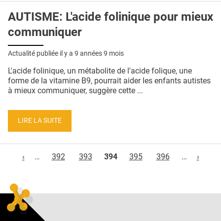
AUTISME: L'acide folinique pour mieux
communiquer
Actualité publiée il y a
9 années 9 mois
L'acide folinique, un métabolite de l'acide folique, une
forme de la vitamine B9, pourrait aider les enfants autistes
à mieux communiquer, suggère cette ...
LIRE LA SUITE
Pages
‹
…
392
393
394
395
396
…
›