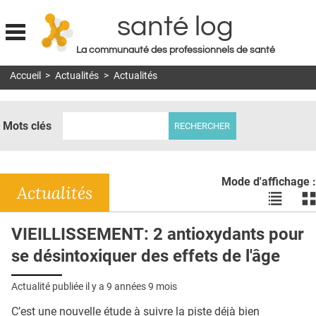
santé log
La communauté des professionnels de santé
Jump to navigation
Accueil
>
Actualités
>
Actualités
MON COMPTE
ABONNEMENT
Mots clés
S'ABONNER À LA REVUE SOIN À DOMICILE
ACTUS
Mode d'affichage :
DOSSIERS
Actualités
Voir
Vo
les
le
RÉSEAUX
actualité
ac
VIEILLISSEMENT: 2 antioxydants pour
en
en
E-REVUE SAD
se désintoxiquer des effets de l'âge
liste
bl
THÉMA
Actualité publiée il y a
9 années 9 mois
L'APP
C’est une nouvelle étude à suivre la piste déjà bien