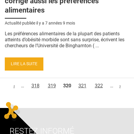
corrige aussi les préférences
alimentaires
Actualité publiée il y a
7 années 9 mois
Les préférences alimentaires de la plupart des patients
atteints d’obésité morbide sont sans surprise, écrivent les
chercheurs de l’Université de Binghamton ( ...
LIRE LA SUITE
Pages
‹
…
318
319
320
321
322
…
›
RESTEZ INFORMÉ