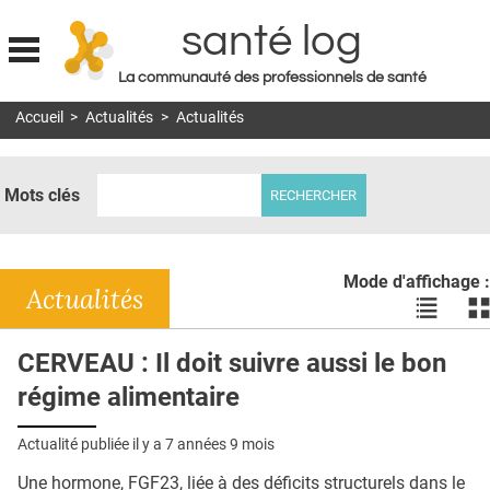
santé log
La communauté des professionnels de santé
Jump to navigation
Accueil
>
Actualités
>
Actualités
MON COMPTE
ABONNEMENT
Mots clés
S'ABONNER À LA REVUE SOIN À DOMICILE
ACTUS
Mode d'affichage :
DOSSIERS
Actualités
Voir
Vo
les
le
RÉSEAUX
actualité
ac
CERVEAU : Il doit suivre aussi le bon
en
en
E-REVUE SAD
régime alimentaire
liste
bl
THÉMA
Actualité publiée il y a
7 années 9 mois
L'APP
Une hormone, FGF23, liée à des déficits structurels dans le