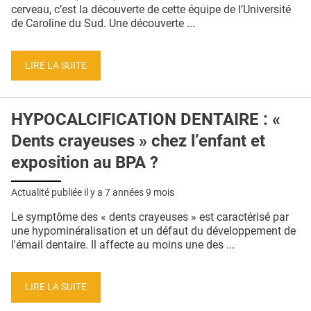
QUI SOMMES-NOUS ?
cerveau, c’est la découverte de cette équipe de l’Université
de Caroline du Sud. Une découverte ...
PUBLICITÉ
CONDITIONS GÉNÉRALES
LIRE LA SUITE
CONTACT
HYPOCALCIFICATION DENTAIRE : «
CRÉDITS
Dents crayeuses » chez l’enfant et
exposition au BPA ?
Actualité publiée il y a
7 années 9 mois
Le symptôme des « dents crayeuses » est caractérisé par
une hypominéralisation et un défaut du développement de
l'émail dentaire. Il affecte au moins une des ...
LIRE LA SUITE