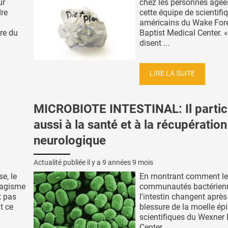
ur
chez les personnes âgées
dre
cette équipe de scientifi
américains du Wake For
ire du
Baptist Medical Center. « 
disent ...
LIRE LA SUITE
MICROBIOTE INTESTINAL: Il partic
aussi à la santé et à la récupération
neurologique
Actualité publiée il y a
9 années 9 mois
e, le
En montrant comment l
bagisme
communautés bactérien
t pas
l'intestin changent aprè
t ce
blessure de la moelle épi
scientifiques du Wexner
Center ...