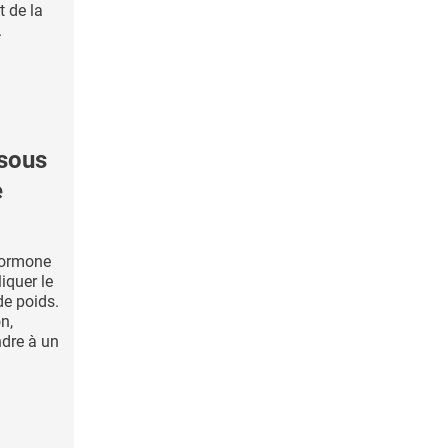
t de la
.
 sous
e
hormone
iquer le
 de poids.
n,
dre à un