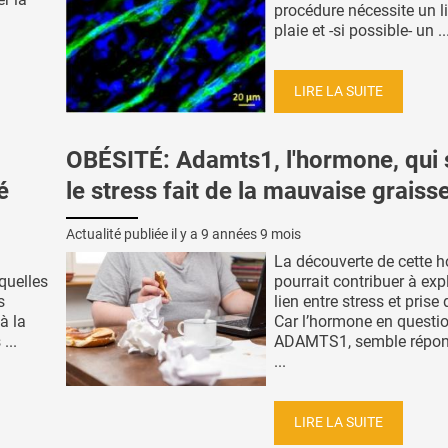
procédure nécessite un li
plaie et -si possible- un ..
LIRE LA SUITE
OBÉSITÉ: Adamts1, l'hormone, qui
é
le stress fait de la mauvaise graiss
Actualité publiée il y a
9 années 9 mois
La découverte de cette 
quelles
pourrait contribuer à expl
s
lien entre stress et prise
à la
Car l’hormone en questio
...
ADAMTS1, semble répon
...
LIRE LA SUITE