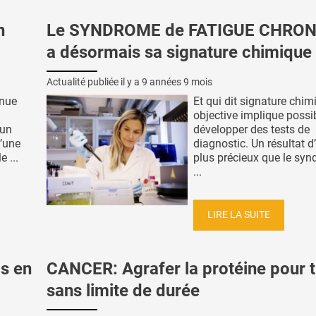
n
Le SYNDROME de FATIGUE CHRO
a désormais sa signature chimique
Actualité publiée il y a
9 années 9 mois
enue
Et qui dit signature chim
objective implique possib
’un
développer des tests de
d’une
diagnostic. Un résultat d
 ...
plus précieux que le sy
...
LIRE LA SUITE
ds en
CANCER: Agrafer la protéine pour t
sans limite de durée