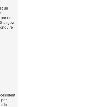
st un
,
 par une
e Glasgow.
conduire
cessitent
, par
t la