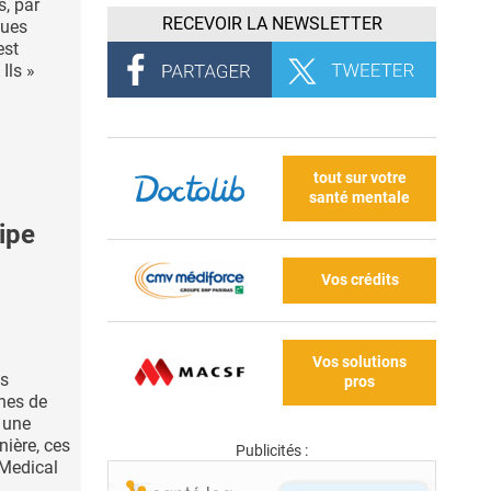
, par
RECEVOIR LA NEWSLETTER
ques
est
Ils »
tout sur votre
santé mentale
ipe
Vos crédits
Vos solutions
es
pros
nes de
s une
nière, ces
Publicités :
 Medical