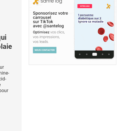
ui
plaie
ur
nine-
cid-
e
pour