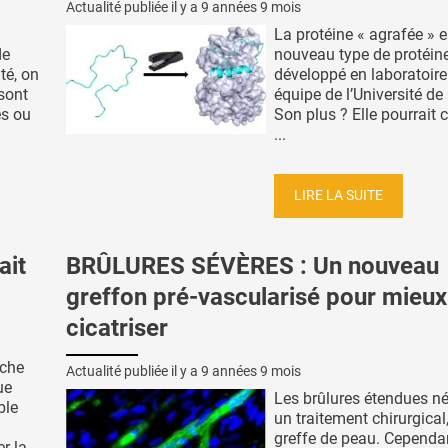
Actualité publiée il y a
9 années 9 mois
La protéine « agrafée » e
de
nouveau type de protéine
té, on
développé en laboratoire
sont
équipe de l’Université d
s ou
Son plus ? Elle pourrait 
...
LIRE LA SUITE
ait
BRÛLURES SÉVÈRES : Un nouveau
greffon pré-vascularisé pour mieux
cicatriser
uche
Actualité publiée il y a
9 années 9 mois
ue
Les brûlures étendues né
ble
un traitement chirurgical
greffe de peau. Cependan
r la