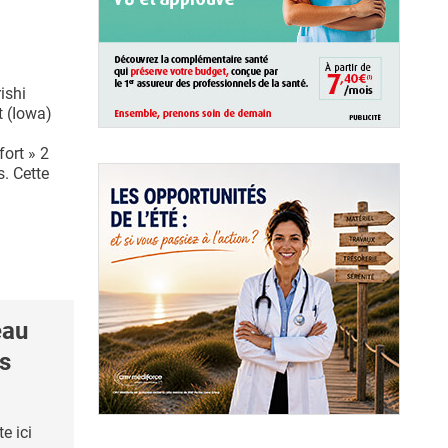
ishi
 (Iowa)
ort » 2
s. Cette
eau
ds
e ici