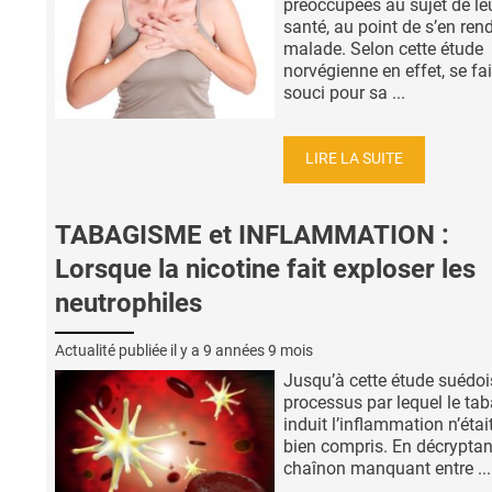
préoccupées au sujet de le
santé, au point de s’en ren
malade. Selon cette étude
norvégienne en effet, se fa
souci pour sa ...
LIRE LA SUITE
TABAGISME et INFLAMMATION :
Lorsque la nicotine fait exploser les
neutrophiles
Actualité publiée il y a
9 années 9 mois
Jusqu’à cette étude suédois
processus par lequel le ta
induit l’inflammation n’étai
bien compris. En décryptan
chaînon manquant entre ...