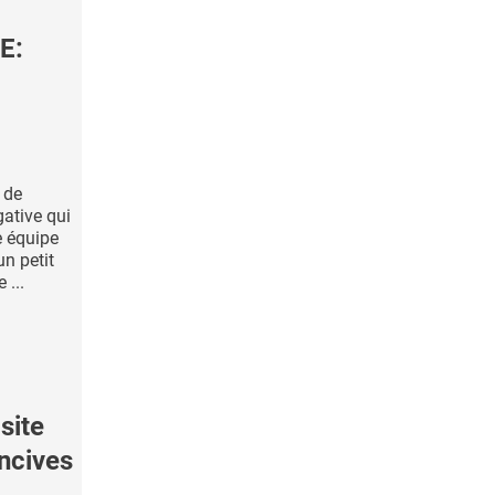
E:
 de
gative qui
e équipe
un petit
 ...
site
encives