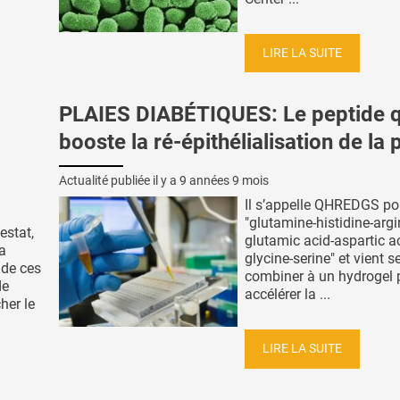
LIRE LA SUITE
PLAIES DIABÉTIQUES: Le peptide q
booste la ré-épithélialisation de la 
Actualité publiée il y a
9 années 9 mois
Il s’appelle QHREDGS po
"glutamine-histidine-argi
estat,
glutamic acid-aspartic a
a
glycine-serine" et vient s
 de ces
combiner à un hydrogel 
de
accélérer la ...
her le
LIRE LA SUITE