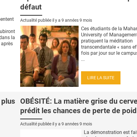
défaut
sentent
Actualité publiée il y a
9 années 9 mois
Ces étudiants de la Mahar
ubiront
University of Management
 dans la
pratiquent la méditation
 après
transcendantale « sans eff
fois par jour sur le campu
...
LIRE LA SUITE
 plus
OBÉSITÉ: La matière grise du cerv
prédit les chances de perte de poi
Actualité publiée il y a
9 années 9 mois
La démonstration est fait