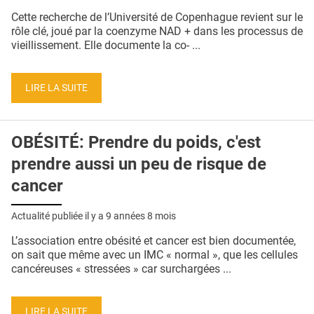
QUI SOMMES-NOUS ?
Cette recherche de l’Université de Copenhague revient sur le
rôle clé, joué par la coenzyme NAD + dans les processus de
PUBLICITÉ
vieillissement. Elle documente la co- ...
CONDITIONS GÉNÉRALES
LIRE LA SUITE
CONTACT
CRÉDITS
OBÉSITÉ: Prendre du poids, c'est
prendre aussi un peu de risque de
cancer
Actualité publiée il y a
9 années 8 mois
L’association entre obésité et cancer est bien documentée,
on sait que même avec un IMC « normal », que les cellules
cancéreuses « stressées » car surchargées ...
LIRE LA SUITE