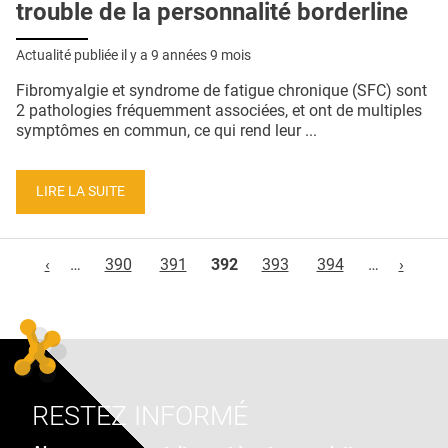
trouble de la personnalité borderline
Actualité publiée il y a
9 années 9 mois
Fibromyalgie et syndrome de fatigue chronique (SFC) sont
2 pathologies fréquemment associées, et ont de multiples
symptômes en commun, ce qui rend leur ...
LIRE LA SUITE
Pages
‹
…
390
391
392
393
394
…
›
RESTEZ INFORMÉ