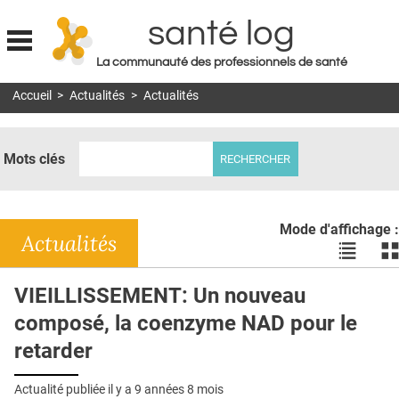
santé log
La communauté des professionnels de santé
Jump to navigation
Accueil
>
Actualités
>
Actualités
MON COMPTE
ABONNEMENT
Mots clés
S'ABONNER À LA REVUE SOIN À DOMICILE
ACTUS
Mode d'affichage :
DOSSIERS
Actualités
Voir
Vo
les
le
RÉSEAUX
actualité
ac
VIEILLISSEMENT: Un nouveau
en
en
E-REVUE SAD
composé, la coenzyme NAD pour le
liste
bl
THÉMA
retarder
L'APP
Actualité publiée il y a
9 années 8 mois