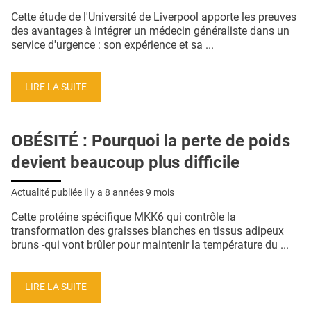
QUI SOMMES-NOUS ?
Cette étude de l'Université de Liverpool apporte les preuves
des avantages à intégrer un médecin généraliste dans un
PUBLICITÉ
service d'urgence : son expérience et sa ...
CONDITIONS GÉNÉRALES
LIRE LA SUITE
CONTACT
CRÉDITS
OBÉSITÉ : Pourquoi la perte de poids
devient beaucoup plus difficile
Actualité publiée il y a
8 années 9 mois
Cette protéine spécifique MKK6 qui contrôle la
transformation des graisses blanches en tissus adipeux
bruns -qui vont brûler pour maintenir la température du ...
LIRE LA SUITE