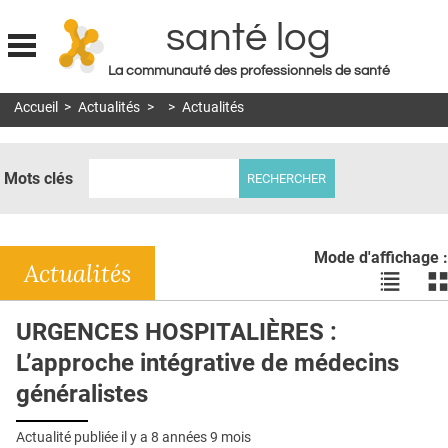
santé log
La communauté des professionnels de santé
Jump to navigation
Accueil
>
Actualités
>
>
Actualités
MON COMPTE
ABONNEMENT
Mots clés
S'ABONNER À LA REVUE SOIN À DOMICILE
ACTUS
Mode d'affichage :
DOSSIERS
Actualités
Voir
Vo
les
le
RÉSEAUX
actualité
ac
URGENCES HOSPITALIÈRES :
en
en
E-REVUE SAD
L’approche intégrative de médecins
liste
bl
THÉMA
généralistes
L'APP
Actualité publiée il y a
8 années 9 mois