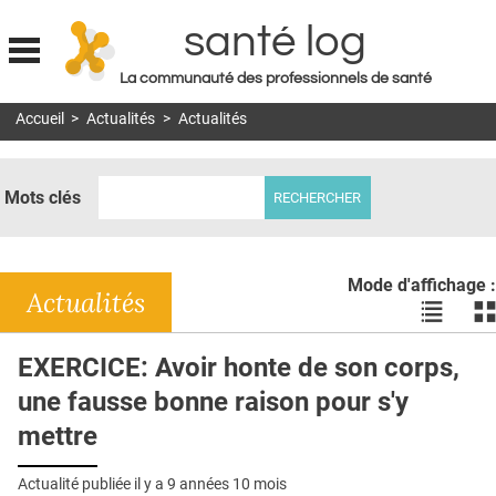
santé log
La communauté des professionnels de santé
Jump to navigation
Accueil
>
Actualités
>
Actualités
MON COMPTE
ABONNEMENT
Mots clés
S'ABONNER À LA REVUE SOIN À DOMICILE
ACTUS
Mode d'affichage :
DOSSIERS
Actualités
Voir
Vo
les
le
RÉSEAUX
actualité
ac
EXERCICE: Avoir honte de son corps,
en
en
E-REVUE SAD
une fausse bonne raison pour s'y
liste
bl
THÉMA
mettre
L'APP
Actualité publiée il y a
9 années 10 mois