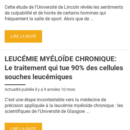
QUI SOMMES-NOUS ?
Cette étude de l’Université de Lincoln révèle les sentiments
de culpabilité et de honte de certains hommes qui
PUBLICITÉ
fréquentent la salle de sport. Alors que de ...
CONDITIONS GÉNÉRALES
LIRE LA SUITE
CONTACT
CRÉDITS
LEUCÉMIE MYÉLOÏDE CHRONIQUE:
Le traitement qui tue 90% des cellules
souches leucémiques
Actualité publiée il y a
9 années 10 mois
C’est une étape incontestable vers la médecine de
précision appliquée à la leucémie myéloïde chronique : les
scientifiques de l'Université de Glasgow ...
LIRE LA SUITE