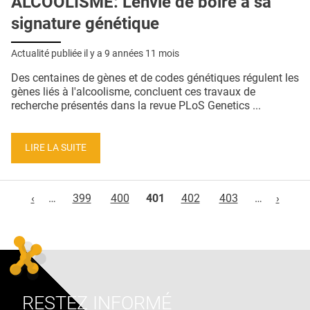
ALCOOLISME: L'envie de boire a sa
signature génétique
Actualité publiée il y a
9 années 11 mois
Des centaines de gènes et de codes génétiques régulent les
gènes liés à l'alcoolisme, concluent ces travaux de
recherche présentés dans la revue PLoS Genetics ...
LIRE LA SUITE
Pages
‹
…
399
400
401
402
403
…
›
RESTEZ INFORMÉ