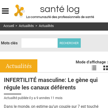
santé log
La communauté des professionnels de santé
Jump to navigation
Accueil
>
Actualités
>
Actualités
MON COMPTE
ABONNEMENT
Mots clés
S'ABONNER À LA REVUE SOIN À DOMICILE
ACTUS
Mode d'affichage :
DOSSIERS
Actualités
Voir
Vo
les
le
RÉSEAUX
actualité
ac
INFERTILITÉ masculine: Le gène qui
en
en
E-REVUE SAD
régule les canaux déférents
liste
bl
THÉMA
Actualité publiée il y a
9 années 11 mois
L'APP
Dans le monde, on estime qu’un couple sur 7 est touché