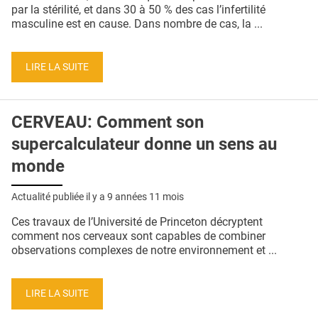
QUI SOMMES-NOUS ?
par la stérilité, et dans 30 à 50 % des cas l’infertilité
masculine est en cause. Dans nombre de cas, la ...
PUBLICITÉ
CONDITIONS GÉNÉRALES
LIRE LA SUITE
CONTACT
CERVEAU: Comment son
CRÉDITS
supercalculateur donne un sens au
monde
Actualité publiée il y a
9 années 11 mois
Ces travaux de l’Université de Princeton décryptent
comment nos cerveaux sont capables de combiner
observations complexes de notre environnement et ...
LIRE LA SUITE