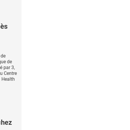
cès
 de
que de
é par 3,
du Centre
l Health
chez