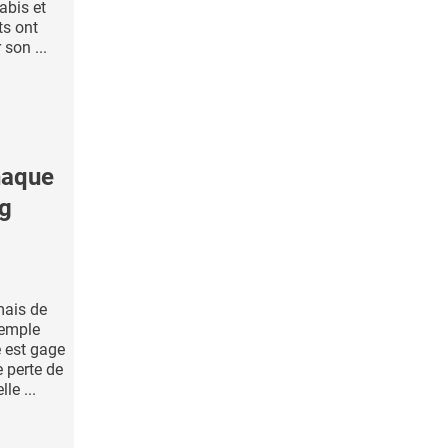
abis et
ts ont
 son ...
haque
ng
mais de
xemple
 est gage
 perte de
le ...