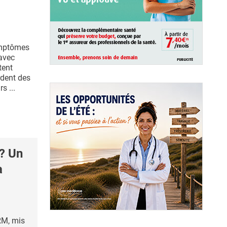
ymptômes
 avec
tent
rdent des
s ...
? Un
a
RM, mis