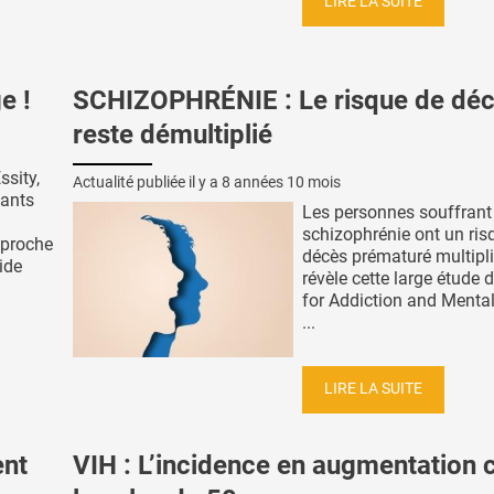
LIRE LA SUITE
e !
SCHIZOPHRÉNIE : Le risque de dé
reste démultiplié
sity,
Actualité publiée il y a
8 années 10 mois
dants
Les personnes souffrant
schizophrénie ont un ris
 proche
décès prématuré multipli
ide
révèle cette large étude 
for Addiction and Menta
...
LIRE LA SUITE
nt
VIH : L’incidence en augmentation 