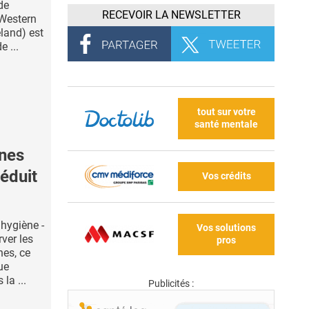
de
RECEVOIR LA NEWSLETTER
 Western
eland) est
 ...
tout sur votre
santé mentale
ènes
réduit
Vos crédits
'hygiène -
Vos solutions
rver les
pros
nes, ce
ue
 la ...
Publicités :