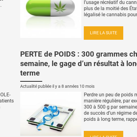
l’usage récréatif du cann
.
plus de la moitié des Éta
légalisé le cannabis pour
LIRE LA SUITE
PERTE de POIDS : 300 grammes c
semaine, le gage d’un résultat à lo
terme
Actualité publiée il y a
8 années 10 mois
ROLE-
Perdre un peu de poids 
atients
manière régulière, par e
s
300 à 500 g par semaine
de succès d’un régime de
poids à long terme, rappel