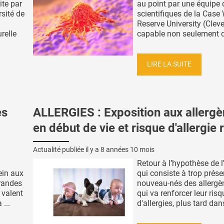
ite par
au point par une équipe 
rsité de
scientifiques de la Case
Reserve University (Clev
relle
capable non seulement de
LIRE LA SUITE
es
ALLERGIES : Exposition aux allerg
en début de vie et risque d'allergie 
Actualité publiée il y a
8 années 10 mois
Retour à l’hypothèse de l
ein aux
qui consiste à trop prése
grandes
nouveau-nés des allergè
 valent
qui va renforcer leur risq
...
d'allergies, plus tard dans