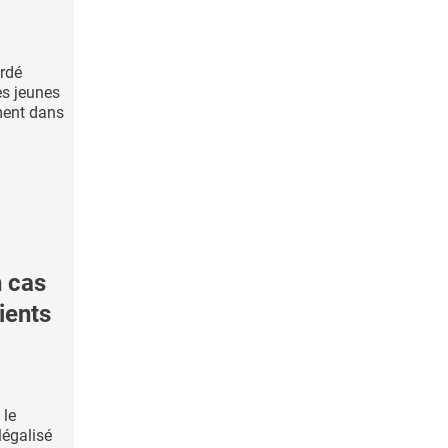
ardé
es jeunes
ment dans
 cas
ients
 le
légalisé