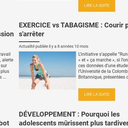
LIRE LA SUITE
EXERCICE vs TABAGISME : Courir 
ssion
s'arrêter
Actualité publiée il y a
8 années 10 mois
ravail
L’initiative s’appelle “Ru
 alerte
» et « ça marche », si l’on
 sur
ces données d’une étude
 plus
l’Université de la Colomb
 ...
Britannique, présentées d
LIRE LA SUITE
DÉVELOPPEMENT : Pourquoi les
bot
adolescents mûrissent plus tardiv