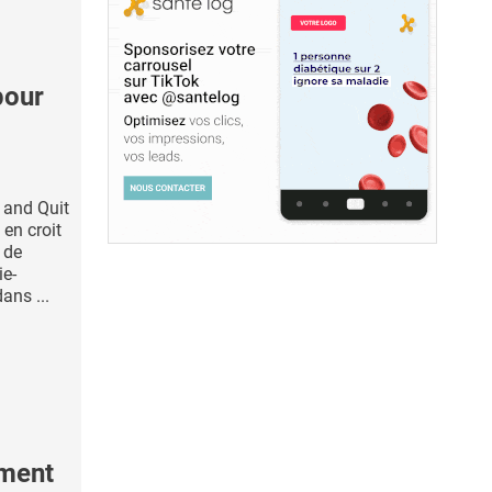
pour
n and Quit
 en croit
 de
ie-
ans ...
ement