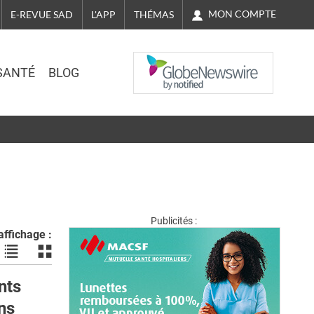
MON COMPTE
E-REVUE SAD
L'APP
THÉMAS
NASDAQ
SANTÉ
BLOG
Publicités :
ffichage :
Voir
Voir
les
les
actualités
actualités
nts
en
en
ns
liste
bloc