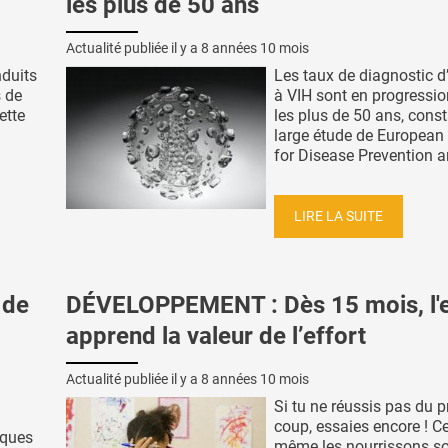
les plus de 50 ans
Actualité publiée il y a
8 années 10 mois
duits
Les taux de diagnostic d
s de
à VIH sont en progressi
ette
les plus de 50 ans, const
large étude de European
for Disease Prevention an
LIRE LA SUITE
 de
DÉVELOPPEMENT : Dès 15 mois, l'
apprend la valeur de l’effort
Actualité publiée il y a
8 années 10 mois
Si tu ne réussis pas du 
coup, essaies encore ! Ce
iques
même les nourrissons s