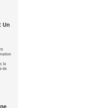
: Un
nt
rmation
, la
e de
nne