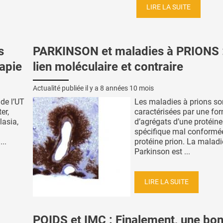
LIRE LA SUITE
s
PARKINSON et maladies à PRIONS 
apie
lien moléculaire et contraire
Actualité publiée il y a
8 années 10 mois
 de l’UT
Les maladies à prions so
er,
caractérisées par une fo
lasia,
d’agrégats d’une protéine
spécifique mal conformée
..
protéine prion. La maladi
Parkinson est ...
LIRE LA SUITE
POIDS et IMC : Finalement, une bo