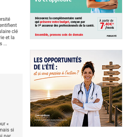
rsité
ntifient
laire clé
ie et la
 ...
ur «
mais si
si par