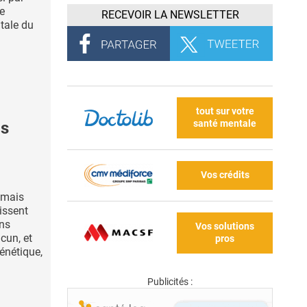
te
RECEVOIR LA NEWSLETTER
tale du
tout sur votre
santé mentale
ps
Vos crédits
 mais
issent
ns
Vos solutions
cun, et
pros
génétique,
Publicités :