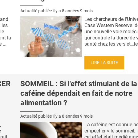
Actualité publiée il y a
8 années 9 mois
land
Les chercheurs de l'Unive
 les
Case Western Reserve ide
le
une nouvelle voie molécu
nt la
qui contrôle la durée de v
...
santé chez les vers et…les
LIRE LA SUITE
CER
SOMMEIL : Si l'effet stimulant de la
caféine dépendait en fait de notre
alimentation ?
Actualité publiée il y a
8 années 9 mois
,
La caféine est connue po
e
empêcher » le sommeil, 
rait
cet effet était médié aus