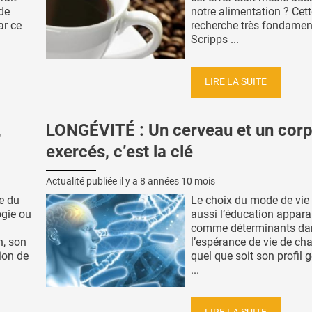
 de
notre alimentation ? Cet
ar ce
recherche très fondamen
Scripps ...
LIRE LA SUITE
,
LONGÉVITÉ : Un cerveau et un cor
exercés, c’est la clé
Actualité publiée il y a
8 années 10 mois
e du
Le choix du mode de vie
ogie ou
aussi l’éducation appara
comme déterminants da
n, son
l’espérance de vie de cha
ion de
quel que soit son profil 
...