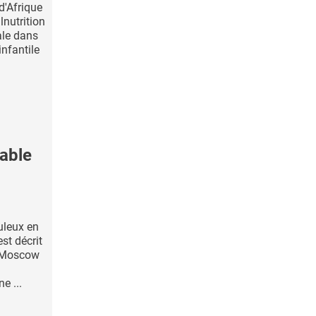
d'Afrique
lnutrition
ale dans
infantile
able
uleux en
st décrit
u Moscow
e ...