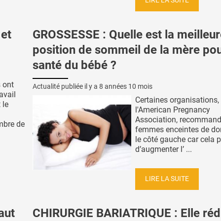
LIRE LA SUITE
 et
GROSSESSE : Quelle est la meilleur
position de sommeil de la mère pou
santé du bébé ?
 ont
Actualité publiée il y a
8 années 10 mois
avail
Certaines organisation
 le
l'American Pregnancy
Association, recommand
mbre de
femmes enceintes de dor
le côté gauche car cela 
d’augmenter l’ ...
LIRE LA SUITE
aut
CHIRURGIE BARIATRIQUE : Elle réd