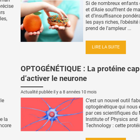
Si de nombreux enfants 
précise
et d'Asie souffrent de ma
urs
et d’insuffisance pondér
les,
les pays riches, l’obésité 
prend de l’ampleur ...
LIRE LA SUITE
OPTOGÉNÉTIQUE : La protéine cap
d’activer le neurone
Actualité publiée il y a
8 années 10 mois
le
C’est un nouvel outil fab
optogénétique qui nous e
par ces scientifiques d
e la
Institute of Physics and
ncore
Technology : cette protéin