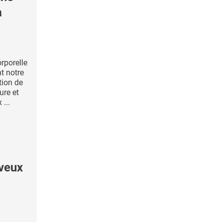
a
rporelle
t notre
tion de
ure et
...
veux