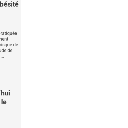
obésité
pratiquée
ment
 risque de
tude de
...
’hui
 le