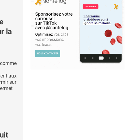
e
r la
s, comme
ent aux
mir sur
permet
uit