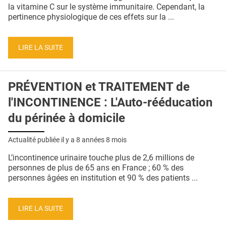
QUI SOMMES-NOUS ?
la vitamine C sur le système immunitaire. Cependant, la
pertinence physiologique de ces effets sur la ...
PUBLICITÉ
CONDITIONS GÉNÉRALES
LIRE LA SUITE
CONTACT
PRÉVENTION et TRAITEMENT de
CRÉDITS
l'INCONTINENCE : L'Auto-rééducation
du périnée à domicile
Actualité publiée il y a
8 années 8 mois
L’incontinence urinaire touche plus de 2,6 millions de
personnes de plus de 65 ans en France ; 60 % des
personnes âgées en institution et 90 % des patients ...
LIRE LA SUITE