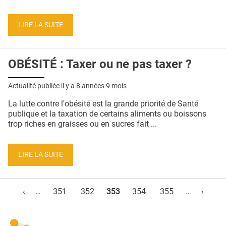
LIRE LA SUITE
OBÉSITÉ : Taxer ou ne pas taxer ?
Actualité publiée il y a
8 années 9 mois
La lutte contre l'obésité est la grande priorité de Santé
publique et la taxation de certains aliments ou boissons
trop riches en graisses ou en sucres fait ...
LIRE LA SUITE
Pages
‹
…
351
352
353
354
355
…
›