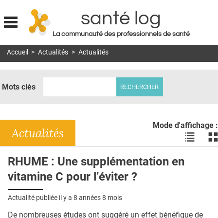
santé log
La communauté des professionnels de santé
Jump to navigation
Accueil
>
Actualités
>
Actualités
MON COMPTE
ABONNEMENT
Mots clés
S'ABONNER À LA REVUE SOIN À DOMICILE
ACTUS
Mode d'affichage :
DOSSIERS
Actualités
Voir
Vo
les
le
RÉSEAUX
actualité
ac
RHUME : Une supplémentation en
en
en
E-REVUE SAD
vitamine C pour l’éviter ?
liste
bl
THÉMA
Actualité publiée il y a
8 années 8 mois
L'APP
De nombreuses études ont suggéré un effet bénéfique de