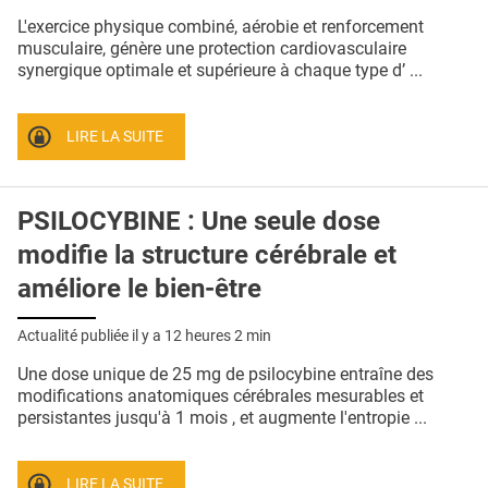
QUI SOMMES-NOUS ?
L'exercice physique combiné, aérobie et renforcement
musculaire, génère une protection cardiovasculaire
PUBLICITÉ
synergique optimale et supérieure à chaque type d’ ...
CONDITIONS GÉNÉRALES
LIRE LA SUITE
CONTACT
CRÉDITS
PSILOCYBINE : Une seule dose
modifie la structure cérébrale et
améliore le bien-être
Actualité publiée il y a
12 heures 2 min
Une dose unique de 25 mg de psilocybine entraîne des
modifications anatomiques cérébrales mesurables et
persistantes jusqu'à 1 mois , et augmente l'entropie ...
LIRE LA SUITE