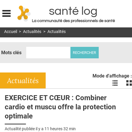
santé log
La communauté des professionnels de santé
Jump to navigation
Accueil
>
Actualités
>
Actualités
MON COMPTE
ABONNEMENT
Mots clés
S'ABONNER À LA REVUE SOIN À DOMICILE
ACTUS
Mode d'affichage :
DOSSIERS
Actualités
Voir
Vo
les
le
RÉSEAUX
actualité
ac
EXERCICE ET CŒUR : Combiner
en
en
E-REVUE SAD
cardio et muscu offre la protection
liste
bl
THÉMA
optimale
L'APP
Actualité publiée il y a
11 heures 32 min