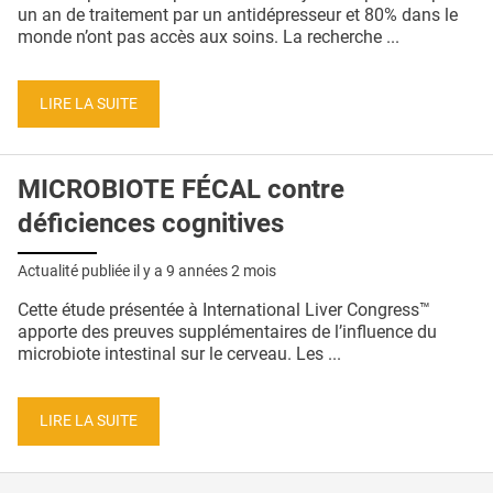
QUI SOMMES-NOUS ?
un an de traitement par un antidépresseur et 80% dans le
monde n’ont pas accès aux soins. La recherche ...
PUBLICITÉ
CONDITIONS GÉNÉRALES
LIRE LA SUITE
CONTACT
MICROBIOTE FÉCAL contre
CRÉDITS
déficiences cognitives
Actualité publiée il y a
9 années 2 mois
Cette étude présentée à International Liver Congress™
apporte des preuves supplémentaires de l’influence du
microbiote intestinal sur le cerveau. Les ...
LIRE LA SUITE