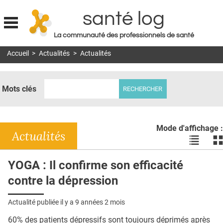
santé log
La communauté des professionnels de santé
Jump to navigation
Accueil
>
Actualités
>
Actualités
MON COMPTE
ABONNEMENT
Mots clés
S'ABONNER À LA REVUE SOIN À DOMICILE
ACTUS
Mode d'affichage :
DOSSIERS
Actualités
Voir
Vo
les
le
RÉSEAUX
actualité
ac
YOGA : Il confirme son efficacité
en
en
E-REVUE SAD
contre la dépression
liste
bl
THÉMA
Actualité publiée il y a
9 années 2 mois
L'APP
60% des patients dépressifs sont toujours déprimés après