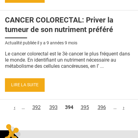
CANCER COLORECTAL: Priver la
tumeur de son nutriment préféré
Actualité publiée il y a
9 années 9 mois
Le cancer colorectal est le 3è cancer le plus fréquent dans
le monde. En identifiant un nutriment nécessaire au
métabolisme des cellules cancéreuses, en l’ ...
LIRE LA SUITE
Pages
‹
…
392
393
394
395
396
…
›