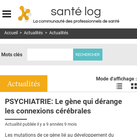
santé log
La communauté des professionnels de santé
Jump to navigation
Accueil
>
Actualités
>
Actualités
MON COMPTE
ABONNEMENT
Mots clés
S'ABONNER À LA REVUE SOIN À DOMICILE
ACTUS
Mode d'affichage :
DOSSIERS
Actualités
Voir
Vo
les
le
RÉSEAUX
actualité
ac
PSYCHIATRIE: Le gène qui dérange
en
en
E-REVUE SAD
les connexions cérébrales
liste
bl
THÉMA
Actualité publiée il y a
9 années 9 mois
L'APP
Les mutations de ce gène lié au développement du