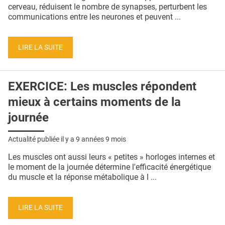
QUI SOMMES-NOUS ?
cerveau, réduisent le nombre de synapses, perturbent les
communications entre les neurones et peuvent ...
PUBLICITÉ
CONDITIONS GÉNÉRALES
LIRE LA SUITE
CONTACT
EXERCICE: Les muscles répondent
CRÉDITS
mieux à certains moments de la
journée
Actualité publiée il y a
9 années 9 mois
Les muscles ont aussi leurs « petites » horloges internes et
le moment de la journée détermine l'efficacité énergétique
du muscle et la réponse métabolique à l ...
LIRE LA SUITE