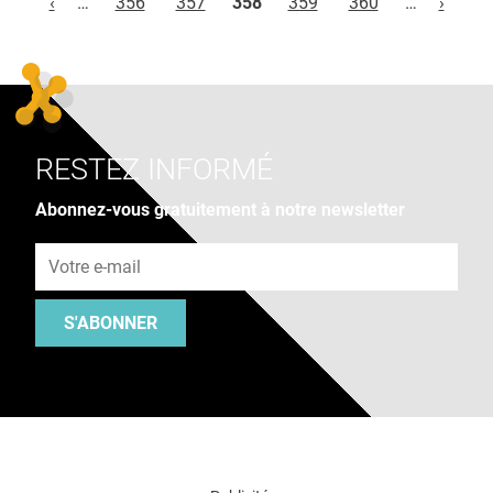
‹
…
356
357
358
359
360
…
›
RESTEZ INFORMÉ
Abonnez-vous gratuitement à notre newsletter
Adresse e-mail
S'ABONNER