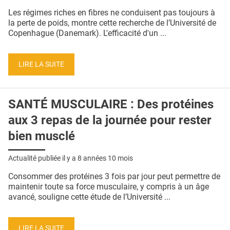
QUI SOMMES-NOUS ?
Les régimes riches en fibres ne conduisent pas toujours à
la perte de poids, montre cette recherche de l’Université de
PUBLICITÉ
Copenhague (Danemark). L'efficacité d'un ...
CONDITIONS GÉNÉRALES
LIRE LA SUITE
CONTACT
CRÉDITS
SANTÉ MUSCULAIRE : Des protéines
aux 3 repas de la journée pour rester
bien musclé
Actualité publiée il y a
8 années 10 mois
Consommer des protéines 3 fois par jour peut permettre de
maintenir toute sa force musculaire, y compris à un âge
avancé, souligne cette étude de l’Université ...
LIRE LA SUITE