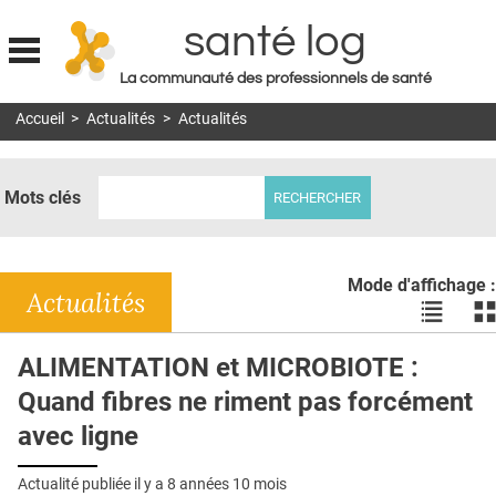
santé log
La communauté des professionnels de santé
Jump to navigation
Accueil
>
Actualités
>
Actualités
MON COMPTE
ABONNEMENT
Mots clés
S'ABONNER À LA REVUE SOIN À DOMICILE
ACTUS
Mode d'affichage :
DOSSIERS
Actualités
Voir
Vo
les
le
RÉSEAUX
actualité
ac
ALIMENTATION et MICROBIOTE :
en
en
E-REVUE SAD
Quand fibres ne riment pas forcément
liste
bl
THÉMA
avec ligne
L'APP
Actualité publiée il y a
8 années 10 mois