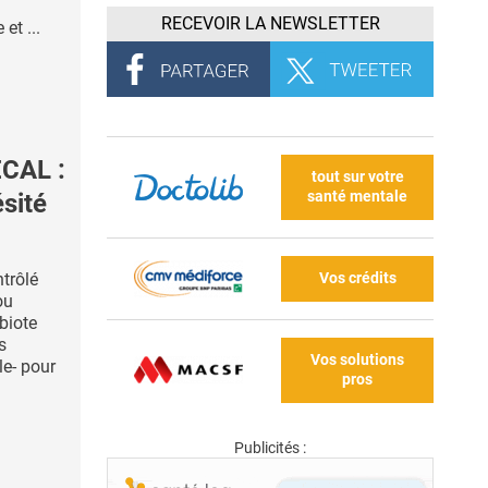
RECEVOIR LA NEWSLETTER
et ...
ÉCAL :
tout sur votre
santé mentale
ésité
Vos crédits
ntrôlé
ou
biote
s
Vos solutions
le- pour
pros
Publicités :