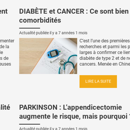
ent
DIABÈTE et CANCER : Ce sont bien
comorbidités
Actualité publiée il y a
7 années 1 mois
gmenter
C’est l’une des premières
de la
recherches et parmi les 
de
larges à confirmer ce lien
s de
diabète de type 2 et de
euses
cancers. Menée en Chine, 
LIRE LA SUITE
lité
PARKINSON : L’appendicectomie
augmente le risque, mais pourquoi 
Actualité publiée il y a
7 années 1 mois