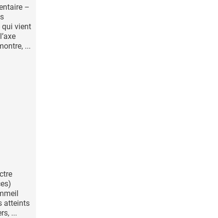
entaire –
's
 qui vient
l’axe
ontre, ...
ctre
ces)
ommeil
 atteints
s, ...