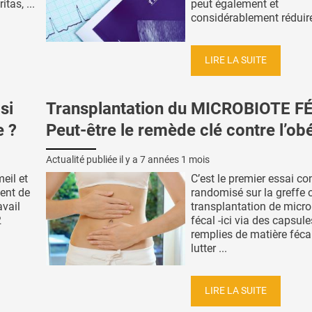
tas, ...
peut également et
considérablement réduire 
LIRE LA SUITE
si
Transplantation du MICROBIOTE F
e ?
Peut-être le remède clé contre l’ob
Actualité publiée il y a
7 années 1 mois
eil et
C’est le premier essai co
ent de
randomisé sur la greffe 
avail
transplantation de micro
2
fécal -ici via des capsule
remplies de matière féca
lutter ...
LIRE LA SUITE