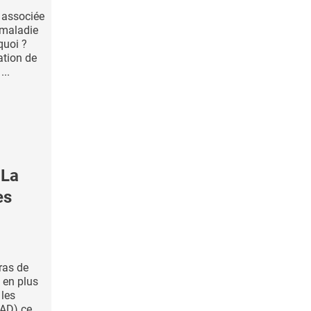
e associée
 maladie
quoi ?
ation de
...
 La
es
ras de
 en plus
 les
PAD) ce