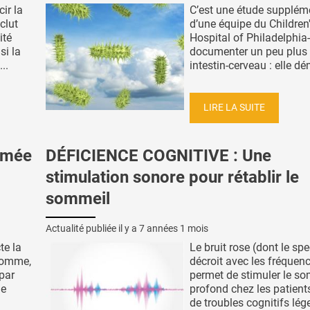
ir la
C’est une étude supplém
clut
d’une équipe du Children
ité
Hospital of Philadelphia-
si la
documenter un peu plus 
..
intestin-cerveau : elle dém
LIRE LA SUITE
umée
DÉFICIENCE COGNITIVE : Une
stimulation sonore pour rétablir le
sommeil
Actualité publiée il y a
7 années 1 mois
te la
Le bruit rose (dont le spe
'Homme,
décroit avec les fréquen
par
permet de stimuler le s
de
profond chez les patients
de troubles cognitifs léger