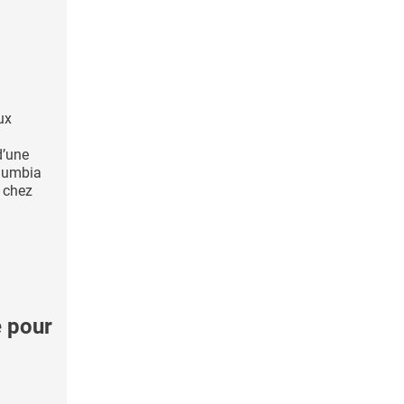
ux
d’une
olumbia
 chez
e pour