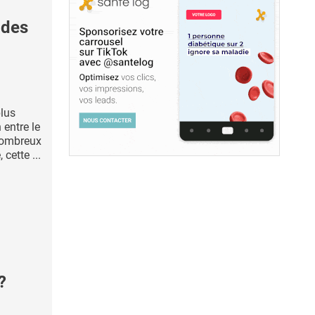
 des
plus
 entre le
 nombreux
cette ...
?