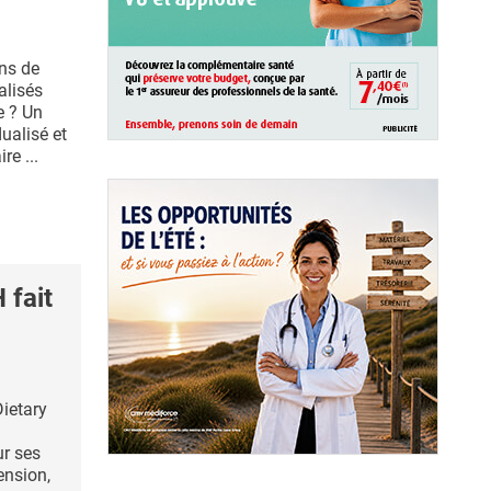
ons de
alisés
e ? Un
ualisé et
re ...
fait
ietary
r ses
ension,