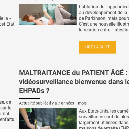
L’ablation de l'appendic
au développement de la
e la «
de Parkinson, mais pour
cet Etat
C’est une nouvelle illustr
la relation entre l'intestin 
LIRE LA SUITE
MALTRAITANCE du PATIENT ÂGÉ :
vidéosurveillance bienvenue dans l
EHPADs ?
se, de
Actualité publiée il y a
7 années 1 mois
sur le
Aux Etats-Unis, les camé
urnal
surveillance sont de plus
ienfaits
largement utilisées dans
maisons de retraite (EH