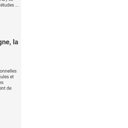
études ...
ne, la
onnelles
ules et
es
ent de