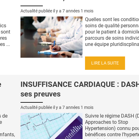
Actualité publiée il y a
7 années 1 mois
Quelles sont les conditi
ics
soins de qualité personn
 sont
pour le patient à domicil
ères
parcours de soins individ
s ...
une équipe pluridiscplinai
LIRE LA SUITE
e
INSUFFISANCE CARDIAQUE : DASH 
ses preuves
Actualité publiée il y a
7 années 1 mois
s de
Suivre le régime DASH (D
e
Approaches to Stop
Hypertension) connu pou
nfants,
bénéfices contre l’hypert