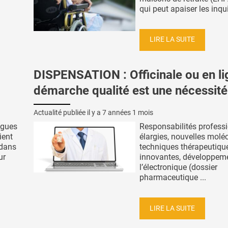
qui peut apaiser les inqui
LIRE LA SUITE
DISPENSATION : Officinale ou en lig
démarche qualité est une nécessité
Actualité publiée il y a
7 années 1 mois
ogues
Responsabilités professi
ient
élargies, nouvelles moléc
 dans
techniques thérapeutiqu
ur
innovantes, développem
l’électronique (dossier
pharmaceutique ...
LIRE LA SUITE