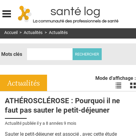
santé log
La communauté des professionnels de santé
Jump to navigation
Accueil
>
Actualités
>
Actualités
MON COMPTE
ABONNEMENT
Mots clés
S'ABONNER À LA REVUE SOIN À DOMICILE
ACTUS
Mode d'affichage :
DOSSIERS
Actualités
Voir
Vo
les
le
RÉSEAUX
actualité
ac
ATHÉROSCLÉROSE : Pourquoi il ne
en
en
E-REVUE SAD
faut pas sauter le petit-déjeuner
liste
bl
THÉMA
Actualité publiée il y a
8 années 9 mois
L'APP
Sauter le petit-déjeuner est associé , avec cette étude