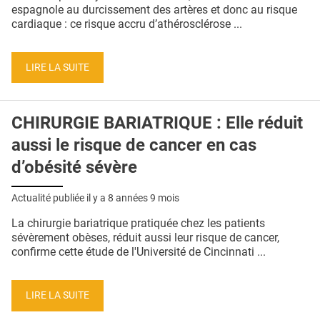
QUI SOMMES-NOUS ?
espagnole au durcissement des artères et donc au risque
cardiaque : ce risque accru d’athérosclérose ...
PUBLICITÉ
CONDITIONS GÉNÉRALES
LIRE LA SUITE
CONTACT
CHIRURGIE BARIATRIQUE : Elle réduit
CRÉDITS
aussi le risque de cancer en cas
d’obésité sévère
Actualité publiée il y a
8 années 9 mois
La chirurgie bariatrique pratiquée chez les patients
sévèrement obèses, réduit aussi leur risque de cancer,
confirme cette étude de l'Université de Cincinnati ...
LIRE LA SUITE