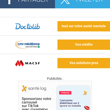
tout sur votre santé mentale
Vos crédits
Vos solutions pros
Publicités :