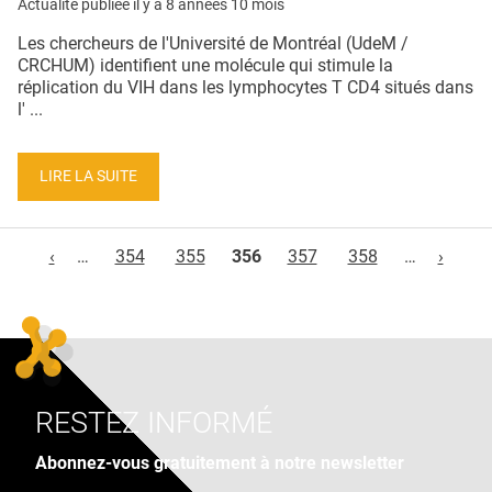
Actualité publiée il y a
8 années 10 mois
Les chercheurs de l'Université de Montréal (UdeM /
CRCHUM) identifient une molécule qui stimule la
réplication du VIH dans les lymphocytes T CD4 situés dans
l' ...
LIRE LA SUITE
Pages
‹
…
354
355
356
357
358
…
›
RESTEZ INFORMÉ
Abonnez-vous gratuitement à notre newsletter
Adresse e-mail