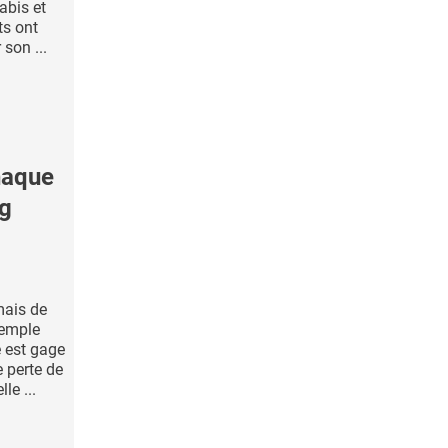
abis et
ts ont
 son ...
haque
ng
mais de
xemple
 est gage
 perte de
le ...