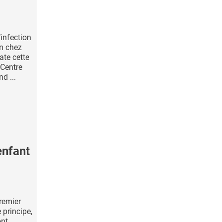
’infection
on chez
ate cette
 Centre
d ...
enfant
premier
 principe,
ont