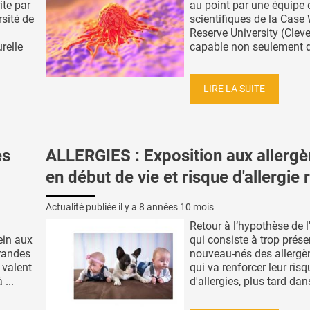
ite par
au point par une équipe 
rsité de
scientifiques de la Case
Reserve University (Clev
relle
capable non seulement de
LIRE LA SUITE
es
ALLERGIES : Exposition aux allerg
en début de vie et risque d'allergie 
Actualité publiée il y a
8 années 10 mois
Retour à l’hypothèse de l
ein aux
qui consiste à trop prése
grandes
nouveau-nés des allergè
 valent
qui va renforcer leur risq
...
d'allergies, plus tard dans