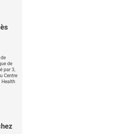
cès
 de
que de
é par 3,
du Centre
l Health
chez