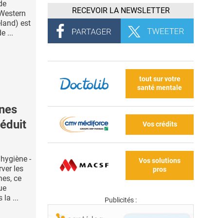
de
RECEVOIR LA NEWSLETTER
 Western
eland) est
 ...
tout sur votre
santé mentale
ènes
réduit
Vos crédits
'hygiène -
Vos solutions
rver les
pros
nes, ce
ue
 la ...
Publicités :