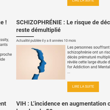
LIRE LA SUITE
e !
SCHIZOPHRÉNIE : Le risque de dé
reste démultiplié
sity,
Actualité publiée il y a
8 années 10 mois
dants
Les personnes souffrant
schizophrénie ont un ris
 proche
décès prématuré multipli
ide
révèle cette large étude 
for Addiction and Menta
...
LIRE LA SUITE
nt
VIH : L’incidence en augmentation 