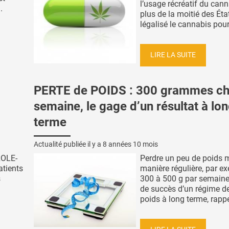
l’usage récréatif du cann
.
plus de la moitié des Éta
légalisé le cannabis pour
LIRE LA SUITE
PERTE de POIDS : 300 grammes c
semaine, le gage d’un résultat à lo
terme
Actualité publiée il y a
8 années 10 mois
ROLE-
Perdre un peu de poids 
atients
manière régulière, par e
s
300 à 500 g par semaine
de succès d’un régime de
poids à long terme, rappel