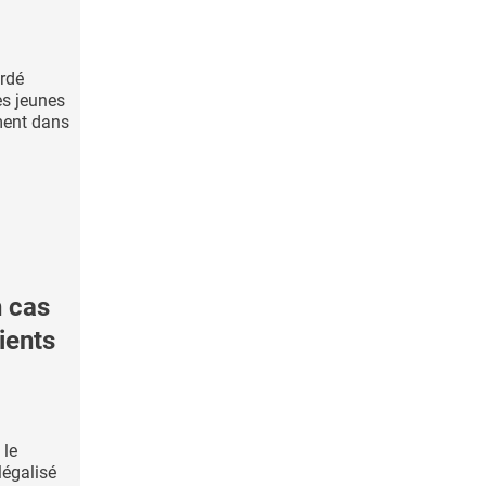
ardé
es jeunes
ment dans
 cas
ients
 le
légalisé