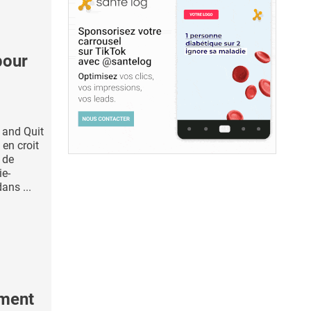
pour
n and Quit
 en croit
 de
ie-
ans ...
ement