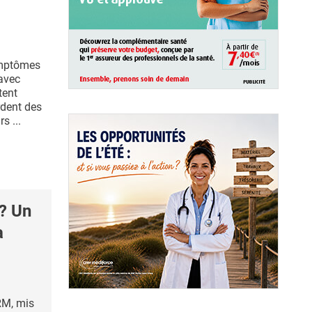
ymptômes
 avec
tent
rdent des
s ...
? Un
a
RM, mis