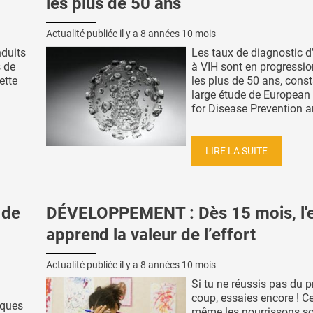
les plus de 50 ans
Actualité publiée il y a
8 années 10 mois
duits
Les taux de diagnostic d
s de
à VIH sont en progressi
ette
les plus de 50 ans, const
large étude de European
for Disease Prevention an
LIRE LA SUITE
 de
DÉVELOPPEMENT : Dès 15 mois, l'
apprend la valeur de l’effort
Actualité publiée il y a
8 années 10 mois
Si tu ne réussis pas du 
coup, essaies encore ! Ce
iques
même les nourrissons s