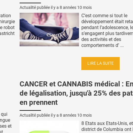
Actualité publiée il y a
8 années 10 mois
ration
C’est comme si tout le
irurgie
développement était ret
de robot
pendant l’adolescence, l
stricht
s’engagent plus tardive
des activités et des
comportements d’ ...
LIRE LA SUITE
CANCER et CANNABIS médical : En
de légalisation, jusqu'à 25% des pat
en prennent
 qui
Actualité publiée il y a
8 années 10 mois
ongue
8 Etats aux Etats-Unis, et
ses et
district de Columbia ont 
st