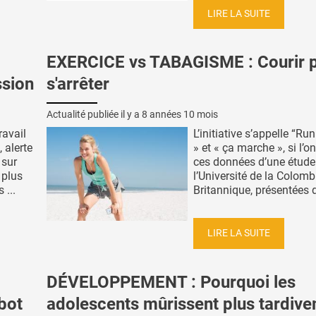
LIRE LA SUITE
EXERCICE vs TABAGISME : Courir 
ssion
s'arrêter
Actualité publiée il y a
8 années 10 mois
ravail
L’initiative s’appelle “Ru
 alerte
» et « ça marche », si l’on
 sur
ces données d’une étude
 plus
l’Université de la Colomb
 ...
Britannique, présentées d
LIRE LA SUITE
DÉVELOPPEMENT : Pourquoi les
bot
adolescents mûrissent plus tardiv