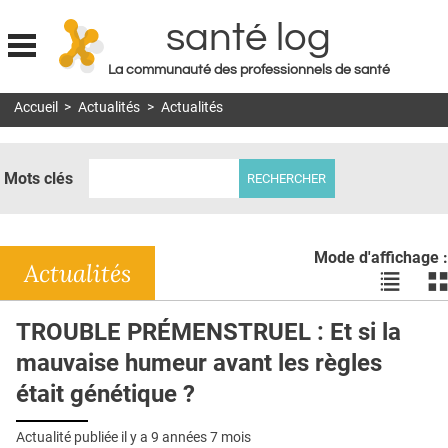
santé log
La communauté des professionnels de santé
Jump to navigation
Accueil
>
Actualités
>
Actualités
MON COMPTE
ABONNEMENT
Mots clés
S'ABONNER À LA REVUE SOIN À DOMICILE
ACTUS
Mode d'affichage :
DOSSIERS
Actualités
Voir
Vo
les
le
RÉSEAUX
actualité
ac
TROUBLE PRÉMENSTRUEL : Et si la
en
en
E-REVUE SAD
mauvaise humeur avant les règles
liste
bl
THÉMA
était génétique ?
L'APP
Actualité publiée il y a
9 années 7 mois