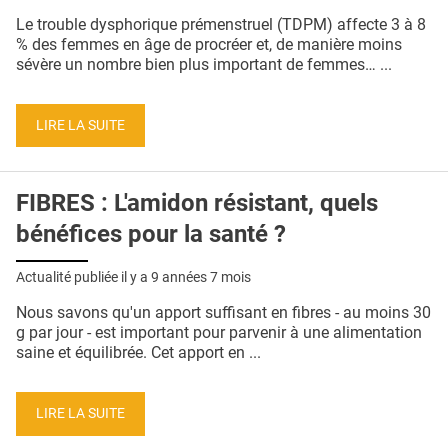
QUI SOMMES-NOUS ?
Le trouble dysphorique prémenstruel (TDPM) affecte 3 à 8
% des femmes en âge de procréer et, de manière moins
PUBLICITÉ
sévère un nombre bien plus important de femmes… ...
CONDITIONS GÉNÉRALES
LIRE LA SUITE
CONTACT
CRÉDITS
FIBRES : L'amidon résistant, quels
bénéfices pour la santé ?
Actualité publiée il y a
9 années 7 mois
Nous savons qu'un apport suffisant en fibres - au moins 30
g par jour - est important pour parvenir à une alimentation
saine et équilibrée. Cet apport en ...
LIRE LA SUITE