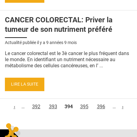
CANCER COLORECTAL: Priver la
tumeur de son nutriment préféré
Actualité publiée il y a
9 années 9 mois
Le cancer colorectal est le 3è cancer le plus fréquent dans
le monde. En identifiant un nutriment nécessaire au
métabolisme des cellules cancéreuses, en l’ ...
LIRE LA SUITE
Pages
‹
…
392
393
394
395
396
…
›