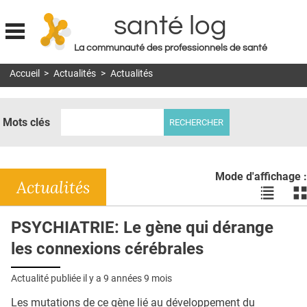
santé log
La communauté des professionnels de santé
Jump to navigation
Accueil
>
Actualités
>
Actualités
MON COMPTE
ABONNEMENT
Mots clés
S'ABONNER À LA REVUE SOIN À DOMICILE
ACTUS
Mode d'affichage :
DOSSIERS
Actualités
Voir
Vo
les
le
RÉSEAUX
actualité
ac
PSYCHIATRIE: Le gène qui dérange
en
en
E-REVUE SAD
les connexions cérébrales
liste
bl
THÉMA
Actualité publiée il y a
9 années 9 mois
L'APP
Les mutations de ce gène lié au développement du