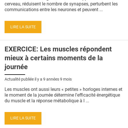
QUI SOMMES-NOUS ?
cerveau, réduisent le nombre de synapses, perturbent les
communications entre les neurones et peuvent ...
PUBLICITÉ
CONDITIONS GÉNÉRALES
LIRE LA SUITE
CONTACT
EXERCICE: Les muscles répondent
CRÉDITS
mieux à certains moments de la
journée
Actualité publiée il y a
9 années 9 mois
Les muscles ont aussi leurs « petites » horloges internes et
le moment de la journée détermine l'efficacité énergétique
du muscle et la réponse métabolique à l ...
LIRE LA SUITE