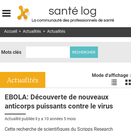
santé log
La communauté des professionnels de santé
Jump to navigation
Accueil
>
Actualités
>
Actualités
MON COMPTE
ABONNEMENT
Mots clés
S'ABONNER À LA REVUE SOIN À DOMICILE
ACTUS
Mode d'affichage :
DOSSIERS
Actualités
Voir
Vo
les
le
RÉSEAUX
actualité
ac
EBOLA: Découverte de nouveaux
en
en
E-REVUE SAD
anticorps puissants contre le virus
liste
bl
THÉMA
Actualité publiée il y a
10 années 5 mois
L'APP
Cette recherche de scientifiques du Scripps Research