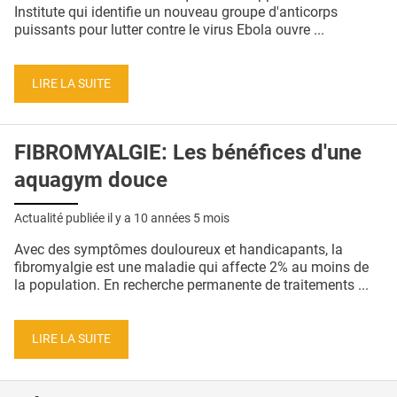
QUI SOMMES-NOUS ?
Institute qui identifie un nouveau groupe d'anticorps
puissants pour lutter contre le virus Ebola ouvre ...
PUBLICITÉ
CONDITIONS GÉNÉRALES
LIRE LA SUITE
CONTACT
FIBROMYALGIE: Les bénéfices d'une
CRÉDITS
aquagym douce
Actualité publiée il y a
10 années 5 mois
Avec des symptômes douloureux et handicapants, la
fibromyalgie est une maladie qui affecte 2% au moins de
la population. En recherche permanente de traitements ...
LIRE LA SUITE