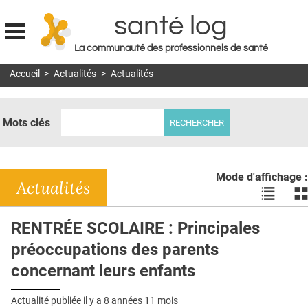
santé log
La communauté des professionnels de santé
Jump to navigation
Accueil
>
Actualités
>
Actualités
MON COMPTE
ABONNEMENT
Mots clés
S'ABONNER À LA REVUE SOIN À DOMICILE
ACTUS
Mode d'affichage :
DOSSIERS
Actualités
Voir
Vo
les
le
RÉSEAUX
actualité
ac
RENTRÉE SCOLAIRE : Principales
en
en
E-REVUE SAD
préoccupations des parents
liste
bl
THÉMA
concernant leurs enfants
L'APP
Actualité publiée il y a
8 années 11 mois