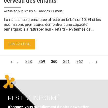
cerveau des enfants
Actualité publiée il y a
8 années 11 mois
La naissance prématurée affecte un bébé sur 10. Et si les
nourrissons prématurés démontrent une capacité
remarquable à rattraper leur « retard » en termes de ...
LIRE LA SUITE
Pages
‹
…
358
359
360
361
362
…
›
RESTEZ INFORMÉ
Abonnez-vous gratuitement à notre newsletter