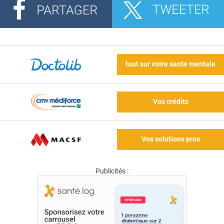
tout sur votre santé mentale
Vos crédits
Vos solutions pros
Publicités :