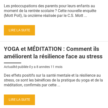
QUI SOMMES-NOUS ?
Les préoccupations des parents pour leurs enfants au
moment de la rentrée scolaire ? Cette nouvelle enquête
PUBLICITÉ
(Mott Poll), la onzième réalisée par le C.S. Mott ...
CONDITIONS GÉNÉRALES
LIRE LA SUITE
CONTACT
CRÉDITS
YOGA et MÉDITATION : Comment ils
améliorent la résilience face au stress
Actualité publiée il y a
8 années 11 mois
Des effets positifs sur la santé mentale et la résilience au
stress, ce sont les bénéfices de la pratique du yoga et de la
méditation, confirmés par cette ...
LIRE LA SUITE