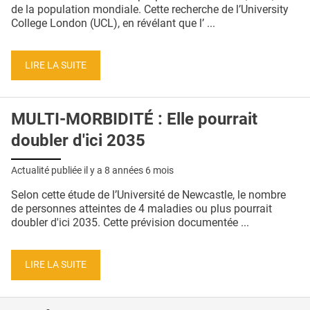
QUI SOMMES-NOUS ?
de la population mondiale. Cette recherche de l’University
College London (UCL), en révélant que l’ ...
PUBLICITÉ
CONDITIONS GÉNÉRALES
LIRE LA SUITE
CONTACT
MULTI-MORBIDITÉ : Elle pourrait
CRÉDITS
doubler d'ici 2035
Actualité publiée il y a
8 années 6 mois
Selon cette étude de l’Université de Newcastle, le nombre
de personnes atteintes de 4 maladies ou plus pourrait
doubler d'ici 2035. Cette prévision documentée ...
LIRE LA SUITE