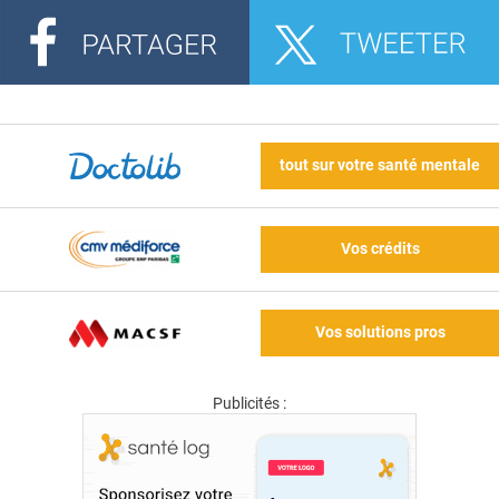
tout sur votre santé mentale
Vos crédits
Vos solutions pros
Publicités :