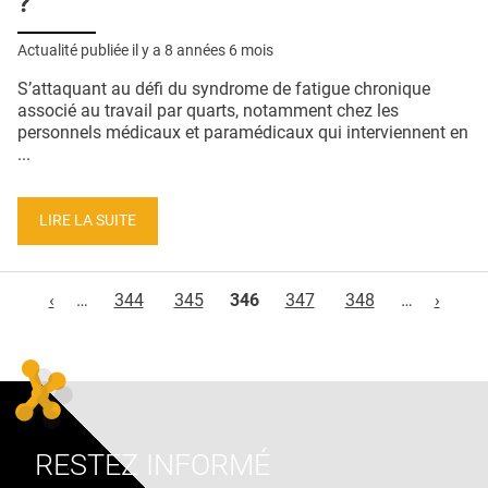
?
Actualité publiée il y a
8 années 6 mois
S’attaquant au défi du syndrome de fatigue chronique
associé au travail par quarts, notamment chez les
personnels médicaux et paramédicaux qui interviennent en
...
LIRE LA SUITE
Pages
‹
…
344
345
346
347
348
…
›
RESTEZ INFORMÉ