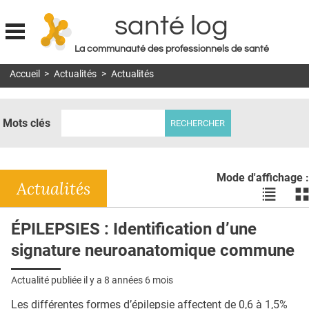
santé log
La communauté des professionnels de santé
Jump to navigation
Accueil
>
Actualités
>
Actualités
MON COMPTE
ABONNEMENT
Mots clés
S'ABONNER À LA REVUE SOIN À DOMICILE
ACTUS
Mode d'affichage :
DOSSIERS
Actualités
Voir
Vo
les
le
RÉSEAUX
actualité
ac
ÉPILEPSIES : Identification d’une
en
en
E-REVUE SAD
signature neuroanatomique commune
liste
bl
THÉMA
Actualité publiée il y a
8 années 6 mois
L'APP
Les différentes formes d’épilepsie affectent de 0,6 à 1,5%