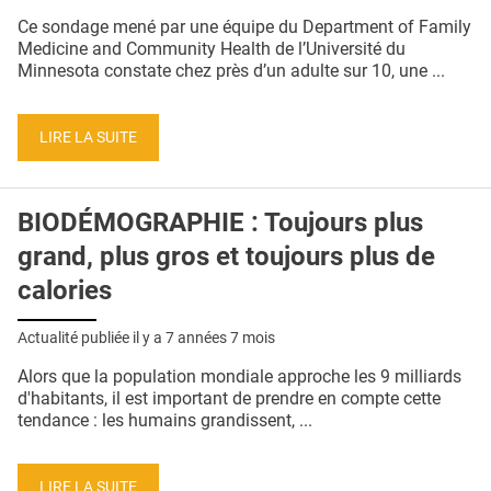
QUI SOMMES-NOUS ?
Ce sondage mené par une équipe du Department of Family
Medicine and Community Health de l’Université du
PUBLICITÉ
Minnesota constate chez près d’un adulte sur 10, une ...
CONDITIONS GÉNÉRALES
LIRE LA SUITE
CONTACT
CRÉDITS
BIODÉMOGRAPHIE : Toujours plus
grand, plus gros et toujours plus de
calories
Actualité publiée il y a
7 années 7 mois
Alors que la population mondiale approche les 9 milliards
d'habitants, il est important de prendre en compte cette
tendance : les humains grandissent, ...
LIRE LA SUITE