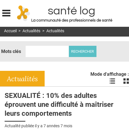
santé log
La communauté des professionnels de santé
Jump to navigation
Accueil
>
Actualités
>
Actualités
MON COMPTE
ABONNEMENT
Mots clés
S'ABONNER À LA REVUE SOIN À DOMICILE
ACTUS
Mode d'affichage :
DOSSIERS
Actualités
Voir
Vo
les
le
RÉSEAUX
actualité
ac
SEXUALITÉ : 10% des adultes
en
en
E-REVUE SAD
éprouvent une difficulté à maîtriser
liste
bl
THÉMA
leurs comportements
L'APP
Actualité publiée il y a
7 années 7 mois