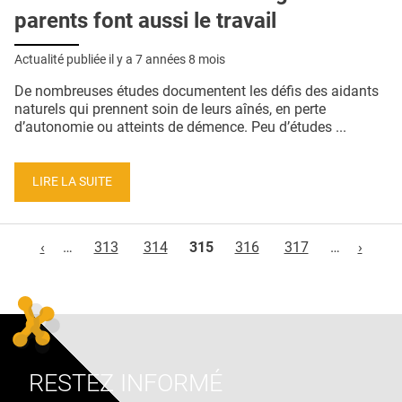
parents font aussi le travail
Actualité publiée il y a
7 années 8 mois
De nombreuses études documentent les défis des aidants
naturels qui prennent soin de leurs aînés, en perte
d’autonomie ou atteints de démence. Peu d’études ...
LIRE LA SUITE
Pages
‹
…
313
314
315
316
317
…
›
RESTEZ INFORMÉ