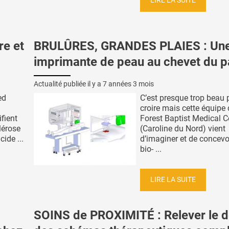
LIRE LA SUITE
e et
BRULÛRES, GRANDES PLAIES : Une
imprimante de peau au chevet du p
Actualité publiée il y a
7 années 3 mois
ed
C’est presque trop beau 
croire mais cette équipe
fient
Forest Baptist Medical C
lérose
(Caroline du Nord) vient
cide ...
d’imaginer et de concevo
bio- ...
LIRE LA SUITE
SOINS de PROXIMITÉ : Relever le d