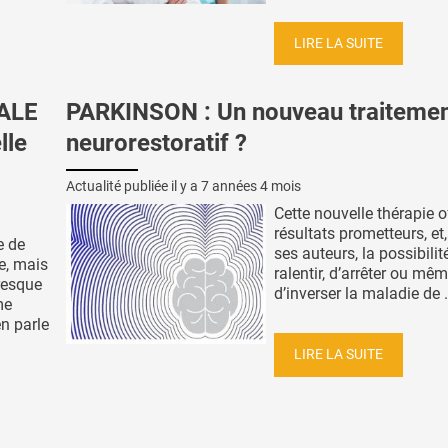
LIRE LA SUITE
ALE
PARKINSON : Un nouveau traiteme
lle
neurorestoratif ?
Actualité publiée il y a
7 années 4 mois
Cette nouvelle thérapie o
résultats prometteurs, et
e de
ses auteurs, la possibilit
e, mais
ralentir, d’arrêter ou mê
resque
d’inverser la maladie de .
me
en parle
LIRE LA SUITE