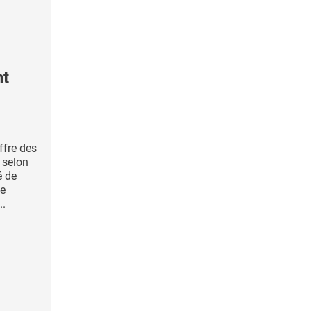
nt
ffre des
, selon
é de
me
..