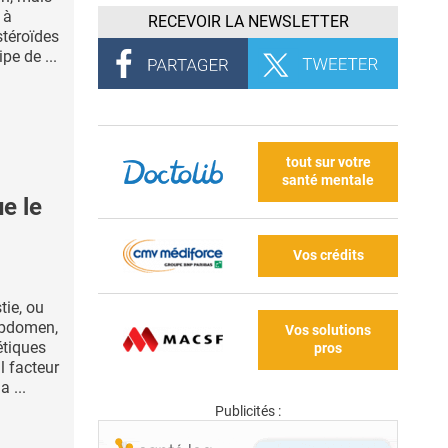
 à
RECEVOIR LA NEWSLETTER
stéroïdes
pe de ...
tout sur votre
santé mentale
e le
Vos crédits
ie, ou
’abdomen,
Vos solutions
étiques
pros
l facteur
 ...
Publicités :