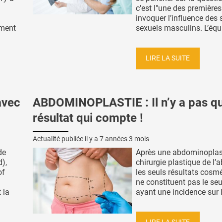
c'est l"une des premières
invoquer l’influence des 
ment
sexuels masculins. L’équi
LIRE LA SUITE
avec
ABDOMINOPLASTIE : Il n’y a pas qu
résultat qui compte !
Actualité publiée il y a
7 années 3 mois
de
Après une abdominoplast
),
chirurgie plastique de l
of
les seuls résultats cosm
ne constituent pas le seu
 la
ayant une incidence sur la