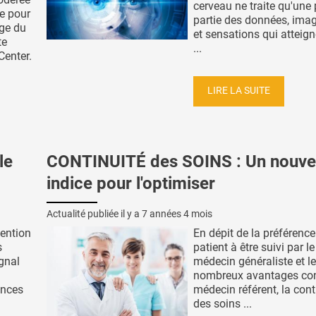
cerveau ne traite qu'une 
ve pour
partie des données, ima
âge du
et sensations qui atteig
te
...
Center.
LIRE LA SUITE
le
CONTINUITÉ des SOINS : Un nouve
indice pour l'optimiser
Actualité publiée il y a
7 années 4 mois
vention
En dépit de la préférenc
s
patient à être suivi par 
gnal
médecin généraliste et l
nombreux avantages co
ances
médecin référent, la cont
des soins ...