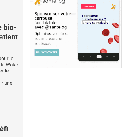
 bio-
atient
pour le
 du Wake
enter
ir une
éfi