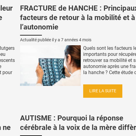
leur
FRACTURE de HANCHE : Principau
e
facteurs de retour à la mobilité et à
l’autonomie
Actualité publiée il y a
7 années 4 mois
 Rutgers
Quels sont les facteurs l
peu
importants pour récupére
escents
retrouver sa mobilité et 
e
autonomie après une fra
t pour
la hanche ? Cette étude de 
LIRE LA SUITE
AUTISME : Pourquoi la réponse
n ne
cérébrale à la voix de la mère diffè