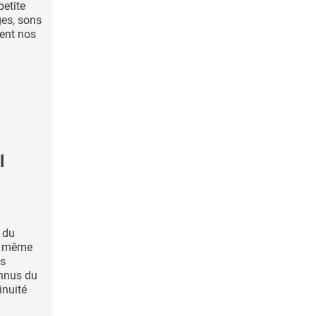
petite
ges, sons
nent nos
l
e du
le même
es
nnus du
inuité