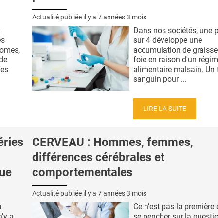
Actualité publiée il y a
7 années 3 mois
s
Dans nos sociétés, une 
es
sur 4 développe une
somes,
accumulation de graisse
 de
foie en raison d'un régi
ges
alimentaire malsain. Un 
sanguin pour ...
LIRE LA SUITE
ries
CERVEAU : Hommes, femmes,
différences cérébrales et
que
comportementales
Actualité publiée il y a
7 années 3 mois
à
Ce n’est pas la première 
n’y a
se pencher sur la questi