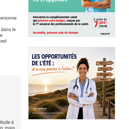
personne
 dans le
me
test
étude à
on, mais