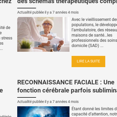
chez
des schémas thérapeutiques comp
Actualité publiée il y a
7 années 4 mois
Avec le vieillissement de
populations, le dévelop
ité de
l’ambulatoire, des réseau
e
maisons de santé…les
e stress
professionnels des soins
es
domicile (SAD) ...
..
LIRE LA SUITE
RECONNAISSANCE FACIALE : Une
ve
fonction cérébrale parfois sublimin
Actualité publiée il y a
7 années 4 mois
Étant donné les limites d
capacité d’attention, not
odérée