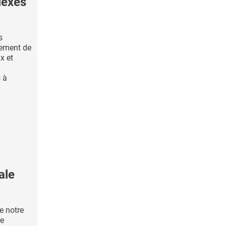
lexes
s
pement de
x et
 à
ale
e notre
re