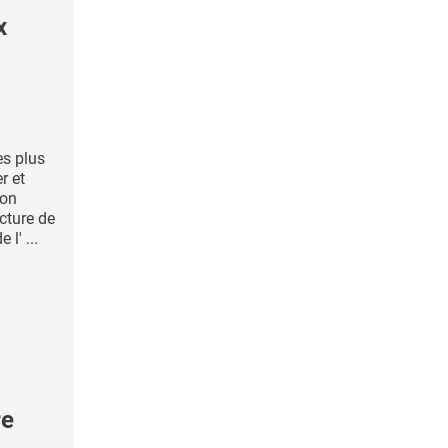
x
es plus
r et
son
cture de
l' ...
re