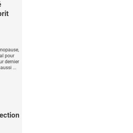
é
rit
ménopause,
ral pour
ur dernier
ussi ...
fection