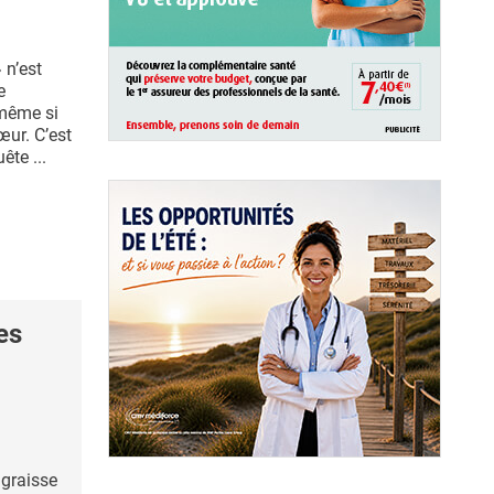
 n’est
e
même si
cœur. C’est
ête ...
es
graisse