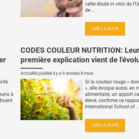
cette étude in vitro de l’U
de ...
LIRE LA SUITE
CODES COULEUR NUTRITION: Leu
er
première explication vient de l'évol
Actualité publiée il y a
9 années 8 mois
xité
Si la couleur rouge « do
», elle évoque aussi, en 
muns à
alimentaire, un apport c
ibuent
élevé, confirme ce rappor
International School of ..
LIRE LA SUITE