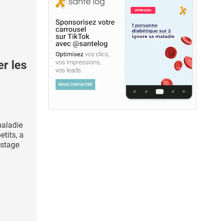
r les
maladie
etits, a
istage