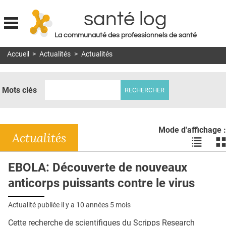
santé log
La communauté des professionnels de santé
Jump to navigation
Accueil
>
Actualités
>
Actualités
MON COMPTE
ABONNEMENT
Mots clés
S'ABONNER À LA REVUE SOIN À DOMICILE
ACTUS
Mode d'affichage :
DOSSIERS
Actualités
Voir
Vo
les
le
RÉSEAUX
actualité
ac
EBOLA: Découverte de nouveaux
en
en
E-REVUE SAD
anticorps puissants contre le virus
liste
bl
THÉMA
Actualité publiée il y a
10 années 5 mois
L'APP
Cette recherche de scientifiques du Scripps Research