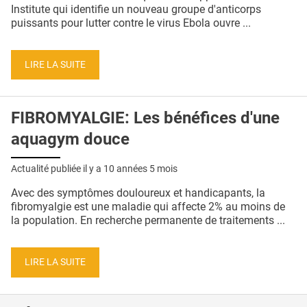
QUI SOMMES-NOUS ?
Institute qui identifie un nouveau groupe d'anticorps
puissants pour lutter contre le virus Ebola ouvre ...
PUBLICITÉ
CONDITIONS GÉNÉRALES
LIRE LA SUITE
CONTACT
FIBROMYALGIE: Les bénéfices d'une
CRÉDITS
aquagym douce
Actualité publiée il y a
10 années 5 mois
Avec des symptômes douloureux et handicapants, la
fibromyalgie est une maladie qui affecte 2% au moins de
la population. En recherche permanente de traitements ...
LIRE LA SUITE