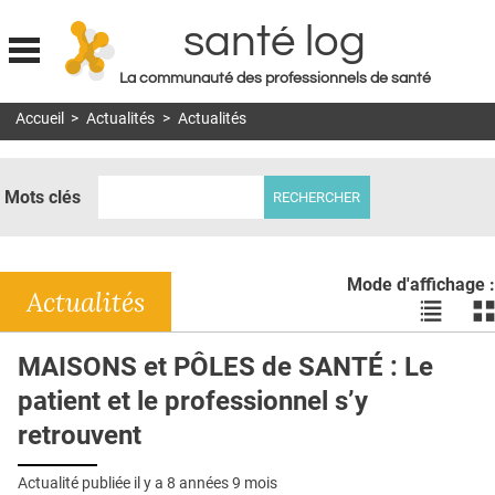
santé log
La communauté des professionnels de santé
Jump to navigation
Accueil
>
Actualités
>
Actualités
MON COMPTE
ABONNEMENT
Mots clés
S'ABONNER À LA REVUE SOIN À DOMICILE
ACTUS
Mode d'affichage :
DOSSIERS
Actualités
Voir
Vo
les
le
RÉSEAUX
actualité
ac
MAISONS et PÔLES de SANTÉ : Le
en
en
E-REVUE SAD
patient et le professionnel s’y
liste
bl
THÉMA
retrouvent
L'APP
Actualité publiée il y a
8 années 9 mois