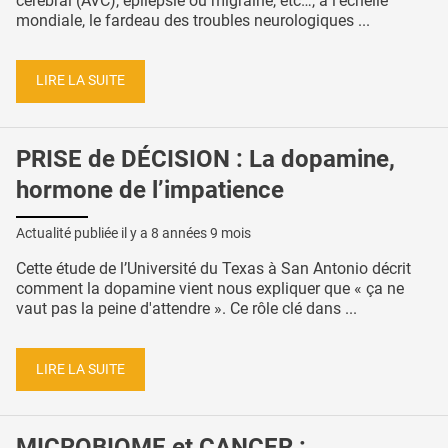
cérébral (AVC), épilepsie ou migraine, etc…, à l'échelle
mondiale, le fardeau des troubles neurologiques ...
LIRE LA SUITE
PRISE de DÉCISION : La dopamine,
hormone de l’impatience
Actualité publiée il y a
8 années 9 mois
Cette étude de l’Université du Texas à San Antonio décrit
comment la dopamine vient nous expliquer que « ça ne
vaut pas la peine d'attendre ». Ce rôle clé dans ...
LIRE LA SUITE
MICROBIOME et CANCER :