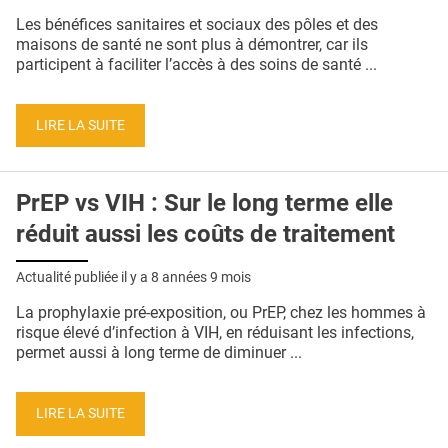
QUI SOMMES-NOUS ?
Les bénéfices sanitaires et sociaux des pôles et des
maisons de santé ne sont plus à démontrer, car ils
PUBLICITÉ
participent à faciliter l’accès à des soins de santé ...
CONDITIONS GÉNÉRALES
LIRE LA SUITE
CONTACT
CRÉDITS
PrEP vs VIH : Sur le long terme elle
réduit aussi les coûts de traitement
Actualité publiée il y a
8 années 9 mois
La prophylaxie pré-exposition, ou PrEP, chez les hommes à
risque élevé d’infection à VIH, en réduisant les infections,
permet aussi à long terme de diminuer ...
LIRE LA SUITE