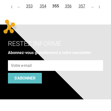
Pages
‹
…
353
354
355
356
357
…
›
RESTEZ INFORMÉ
Abonnez-vous gratuitement à notre newsletter
Adresse e-mail
S'ABONNER