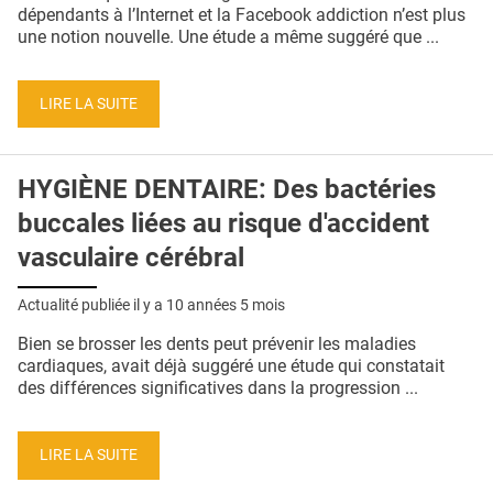
QUI SOMMES-NOUS ?
dépendants à l’Internet et la Facebook addiction n’est plus
une notion nouvelle. Une étude a même suggéré que ...
PUBLICITÉ
CONDITIONS GÉNÉRALES
LIRE LA SUITE
CONTACT
HYGIÈNE DENTAIRE: Des bactéries
CRÉDITS
buccales liées au risque d'accident
vasculaire cérébral
Actualité publiée il y a
10 années 5 mois
Bien se brosser les dents peut prévenir les maladies
cardiaques, avait déjà suggéré une étude qui constatait
des différences significatives dans la progression ...
LIRE LA SUITE