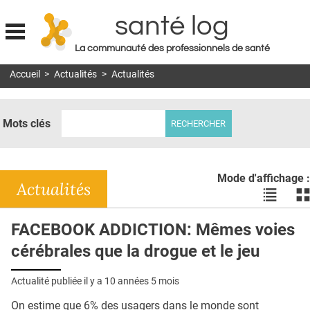
santé log
La communauté des professionnels de santé
Jump to navigation
Accueil
>
Actualités
>
Actualités
MON COMPTE
ABONNEMENT
Mots clés
S'ABONNER À LA REVUE SOIN À DOMICILE
ACTUS
Mode d'affichage :
DOSSIERS
Actualités
Voir
Vo
les
le
RÉSEAUX
actualité
ac
FACEBOOK ADDICTION: Mêmes voies
en
en
E-REVUE SAD
cérébrales que la drogue et le jeu
liste
bl
THÉMA
Actualité publiée il y a
10 années 5 mois
L'APP
On estime que 6% des usagers dans le monde sont