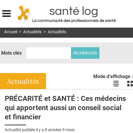
santé log
La communauté des professionnels de santé
Jump to navigation
Accueil
>
Actualités
>
Actualités
MON COMPTE
ABONNEMENT
Mots clés
S'ABONNER À LA REVUE SOIN À DOMICILE
ACTUS
Mode d'affichage :
DOSSIERS
Actualités
Voir
Vo
les
le
RÉSEAUX
actualité
ac
PRÉCARITÉ et SANTÉ : Ces médecins
en
en
E-REVUE SAD
qui apportent aussi un conseil social
liste
bl
THÉMA
et financier
L'APP
Actualité publiée il y a
8 années 9 mois