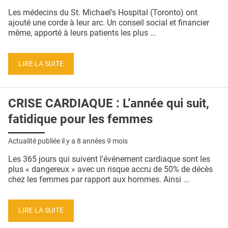
QUI SOMMES-NOUS ?
Les médecins du St. Michael's Hospital (Toronto) ont
ajouté une corde à leur arc. Un conseil social et financier
PUBLICITÉ
même, apporté à leurs patients les plus ...
CONDITIONS GÉNÉRALES
LIRE LA SUITE
CONTACT
CRÉDITS
CRISE CARDIAQUE : L’année qui suit,
fatidique pour les femmes
Actualité publiée il y a
8 années 9 mois
Les 365 jours qui suivent l'événement cardiaque sont les
plus « dangereux » avec un risque accru de 50% de décès
chez les femmes par rapport aux hommes. Ainsi ...
LIRE LA SUITE