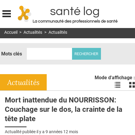
santé log
La communauté des professionnels de santé
Jump to navigation
Accueil
>
Actualités
>
Actualités
MON COMPTE
ABONNEMENT
Mots clés
S'ABONNER À LA REVUE SOIN À DOMICILE
ACTUS
Mode d'affichage :
DOSSIERS
Actualités
Voir
Vo
les
le
RÉSEAUX
actualité
ac
Mort inattendue du NOURRISSON:
en
en
E-REVUE SAD
Couchage sur le dos, la crainte de la
liste
bl
THÉMA
tête plate
L'APP
Actualité publiée il y a
9 années 12 mois