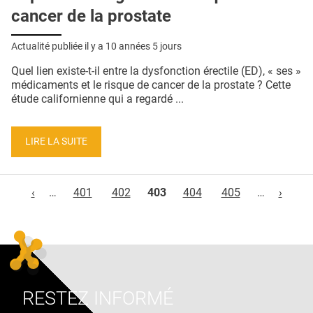
cancer de la prostate
Actualité publiée il y a
10 années 5 jours
Quel lien existe-t-il entre la dysfonction érectile (ED), « ses »
médicaments et le risque de cancer de la prostate ? Cette
étude californienne qui a regardé ...
LIRE LA SUITE
Pages
‹
…
401
402
403
404
405
…
›
RESTEZ INFORMÉ