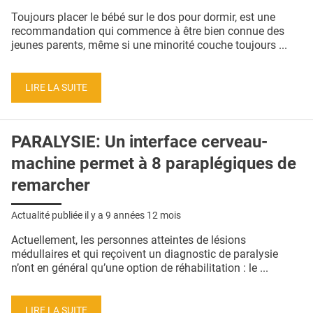
QUI SOMMES-NOUS ?
Toujours placer le bébé sur le dos pour dormir, est une
recommandation qui commence à être bien connue des
PUBLICITÉ
jeunes parents, même si une minorité couche toujours ...
CONDITIONS GÉNÉRALES
LIRE LA SUITE
CONTACT
CRÉDITS
PARALYSIE: Un interface cerveau-
machine permet à 8 paraplégiques de
remarcher
Actualité publiée il y a
9 années 12 mois
Actuellement, les personnes atteintes de lésions
médullaires et qui reçoivent un diagnostic de paralysie
n’ont en général qu’une option de réhabilitation : le ...
LIRE LA SUITE