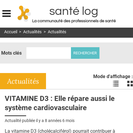
santé log
La communauté des professionnels de santé
Jump to navigation
Accueil
>
Actualités
>
Actualités
MON COMPTE
ABONNEMENT
Mots clés
S'ABONNER À LA REVUE SOIN À DOMICILE
ACTUS
Mode d'affichage :
DOSSIERS
Actualités
Voir
Vo
les
le
RÉSEAUX
actualité
ac
VITAMINE D3 : Elle répare aussi le
en
en
E-REVUE SAD
système cardiovasculaire
liste
bl
THÉMA
Actualité publiée il y a
8 années 6 mois
L'APP
La vitamine D3 (cholécalciférol) pourrait contribuer à