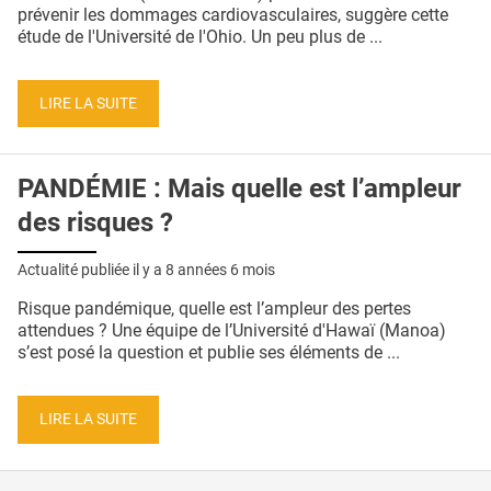
QUI SOMMES-NOUS ?
prévenir les dommages cardiovasculaires, suggère cette
étude de l'Université de l'Ohio. Un peu plus de ...
PUBLICITÉ
CONDITIONS GÉNÉRALES
LIRE LA SUITE
CONTACT
PANDÉMIE : Mais quelle est l’ampleur
CRÉDITS
des risques ?
Actualité publiée il y a
8 années 6 mois
Risque pandémique, quelle est l’ampleur des pertes
attendues ? Une équipe de l’Université d'Hawaï (Manoa)
s’est posé la question et publie ses éléments de ...
LIRE LA SUITE