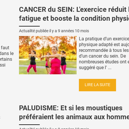
CANCER du SEIN: L'exercice réduit 
fatigue et booste la condition phys
Actualité publiée il y a
9 années 10 mois
La pratique d’un exercic
physique adapté est auj
 faut
recommandée à tous les
dans le
d’un cancer du sein. De
rtains
nombreuses études ont e
ssi
suggéré que l' ...
LIRE LA SUITE
PALUDISME: Et si les moustiques
s
préféraient les animaux aux homm