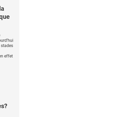
la
ique
e
ourd’hui
 stades
n effet
es?