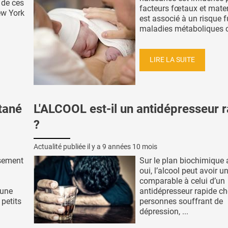
t de ces
facteurs fœtaux et mater
ew York
est associé à un risque f
maladies métaboliques che
LIRE LA SUITE
tané
L'ALCOOL est-il un antidépresseur 
?
Actualité publiée il y a
9 années 10 mois
ssement
Sur le plan biochimique 
oui, l’alcool peut avoir un
comparable à celui d’un
 une
antidépresseur rapide ch
 petits
personnes souffrant de
dépression, ...