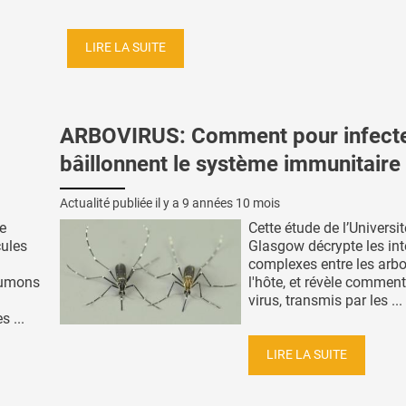
LIRE LA SUITE
ARBOVIRUS: Comment pour infecter
bâillonnent le système immunitaire
Actualité publiée il y a
9 années 10 mois
ne
Cette étude de l’Universi
ules
Glasgow décrypte les int
complexes entre les arbo
oumons
l'hôte, et révèle commen
virus, transmis par les ...
 ...
LIRE LA SUITE