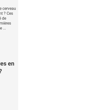
le cerveau
nt ? Ces
é de
emières
 ...
ves en
?