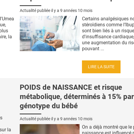
Actualité publiée il y a
9 années 10 mois
 d'Umea
Certains analgésiques n
ue,
stéroïdiens comme l’Ibu
plus
sont bien liés à un risqu
ire, la
d'insuffisance cardiaque
une augmentation du ri
pouvant ...
LIRE LA SUITE
POIDS de NAISSANCE et risque
métabolique, déterminés à 15% par
génotype du bébé
s
Actualité publiée il y a
9 années 10 mois
On a déjà montré que le 
ur la
naissance est influencé 