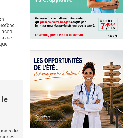
on
profène
e accru
, avec
sque
 le
poids de
par des