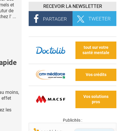
nels et
RECEVOIR LA NEWSLETTER
utur de
z l' ...
tout sur votre
santé mentale
rapide
Vos crédits
au moins,
Vos solutions
 effet
pros
ez les
Publicités :