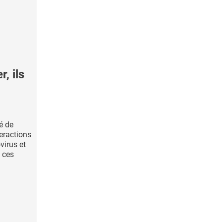
, ils
té de
eractions
virus et
t ces