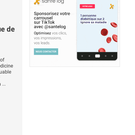
e de
 of
dicine
quable
...