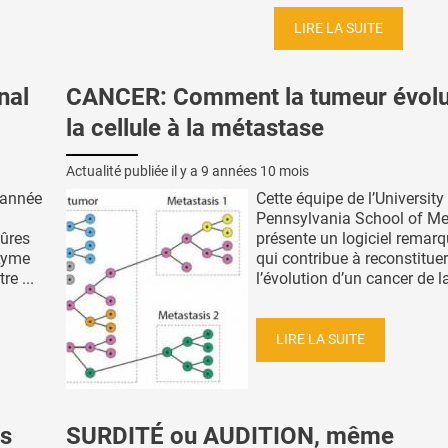
LIRE LA SUITE
nal
CANCER: Comment la tumeur évolu
la cellule à la métastase
Actualité publiée il y a
9 années 10 mois
 année
Cette équipe de l’University
Pennsylvania School of Me
qûres
présente un logiciel remar
 Lyme
qui contribue à reconstituer
re ...
l’évolution d’un cancer de la 
LIRE LA SUITE
s
SURDITÉ ou AUDITION, même