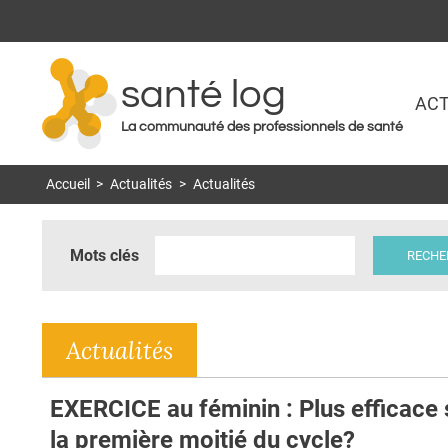
santé log
ACT
La communauté des professionnels de santé
Accueil
>
Actualités
>
Actualités
Mots clés
Actualités
EXERCICE au féminin : Plus efficace 
la première moitié du cycle?