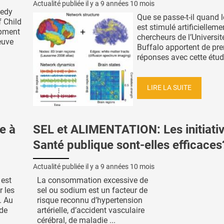
Actualité publiée il y a
9 années 10 mois
nedy
Que se passe-t-il quand 
f Child
est stimulé artificielleme
pment
chercheurs de l’Universit
euve
Buffalo apportent de pr
réponses avec cette étude
LIRE LA SUITE
e à
SEL et ALIMENTATION: Les initiati
Santé publique sont-elles efficaces
Actualité publiée il y a
9 années 10 mois
 est
La consommation excessive de
r les
sel ou sodium est un facteur de
. Au
risque reconnu d’hypertension
 de
artérielle, d’accident vasculaire
cérébral, de maladie ...