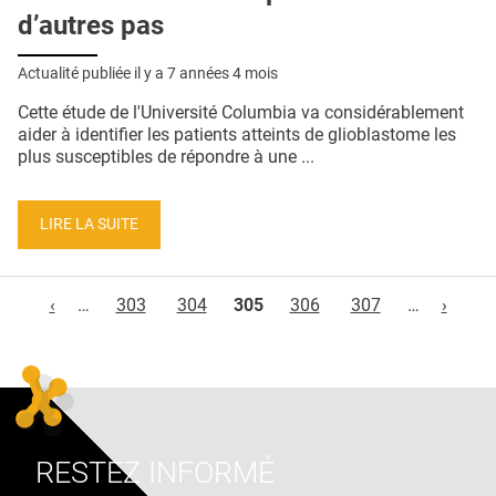
d’autres pas
Actualité publiée il y a
7 années 4 mois
Cette étude de l'Université Columbia va considérablement
aider à identifier les patients atteints de glioblastome les
plus susceptibles de répondre à une ...
LIRE LA SUITE
Pages
‹
…
303
304
305
306
307
…
›
RESTEZ INFORMÉ