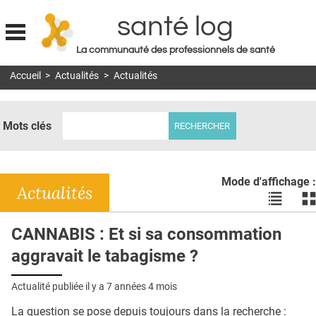
santé log
La communauté des professionnels de santé
Jump to navigation
Accueil
>
Actualités
>
Actualités
MON COMPTE
ABONNEMENT
Mots clés
S'ABONNER À LA REVUE SOIN À DOMICILE
ACTUS
Mode d'affichage :
DOSSIERS
Actualités
Voir
Vo
les
le
RÉSEAUX
actualité
ac
CANNABIS : Et si sa consommation
en
en
E-REVUE SAD
aggravait le tabagisme ?
liste
bl
THÉMA
Actualité publiée il y a
7 années 4 mois
L'APP
La question se pose depuis toujours dans la recherche :