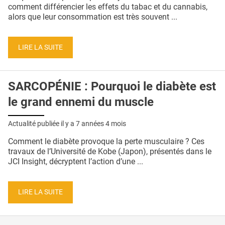
QUI SOMMES-NOUS ?
comment différencier les effets du tabac et du cannabis,
alors que leur consommation est très souvent ...
PUBLICITÉ
CONDITIONS GÉNÉRALES
LIRE LA SUITE
CONTACT
SARCOPÉNIE : Pourquoi le diabète est
CRÉDITS
le grand ennemi du muscle
Actualité publiée il y a
7 années 4 mois
Comment le diabète provoque la perte musculaire ? Ces
travaux de l’Université de Kobe (Japon), présentés dans le
JCI Insight, décryptent l’action d’une ...
LIRE LA SUITE