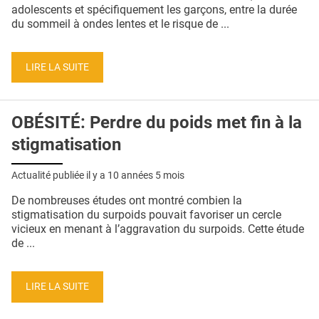
QUI SOMMES-NOUS ?
adolescents et spécifiquement les garçons, entre la durée
du sommeil à ondes lentes et le risque de ...
PUBLICITÉ
CONDITIONS GÉNÉRALES
LIRE LA SUITE
CONTACT
OBÉSITÉ: Perdre du poids met fin à la
CRÉDITS
stigmatisation
Actualité publiée il y a
10 années 5 mois
De nombreuses études ont montré combien la
stigmatisation du surpoids pouvait favoriser un cercle
vicieux en menant à l’aggravation du surpoids. Cette étude
de ...
LIRE LA SUITE