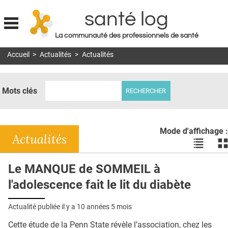
santé log
La communauté des professionnels de santé
Jump to navigation
Accueil
>
Actualités
>
Actualités
MON COMPTE
ABONNEMENT
Mots clés
S'ABONNER À LA REVUE SOIN À DOMICILE
ACTUS
Mode d'affichage :
DOSSIERS
Actualités
Voir
Vo
les
le
RÉSEAUX
actualité
ac
Le MANQUE de SOMMEIL à
en
en
E-REVUE SAD
l'adolescence fait le lit du diabète
liste
bl
THÉMA
Actualité publiée il y a
10 années 5 mois
L'APP
Cette étude de la Penn State révèle l’association, chez les