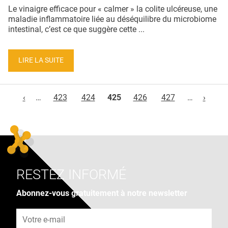
Le vinaigre efficace pour « calmer » la colite ulcéreuse, une
maladie inflammatoire liée au déséquilibre du microbiome
intestinal, c’est ce que suggère cette ...
LIRE LA SUITE
Pages
‹
…
423
424
425
426
427
…
›
RESTEZ INFORMÉ
Abonnez-vous gratuitement à notre newsletter
Adresse e-mail