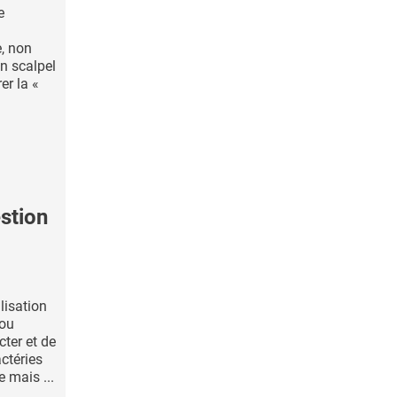
e
e, non
un scalpel
er la «
stion
lisation
 ou
cter et de
ctéries
 mais ...