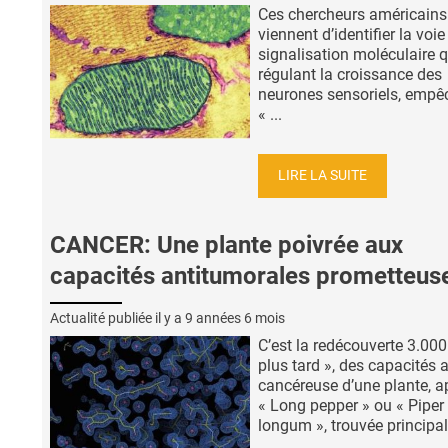
Ces chercheurs américains
viennent d’identifier la voie
signalisation moléculaire q
régulant la croissance des
neurones sensoriels, empê
« ...
LIRE LA SUITE
CANCER: Une plante poivrée aux
capacités antitumorales prometteus
Actualité publiée il y a
9 années 6 mois
C’est la redécouverte 3.000
plus tard », des capacités a
cancéreuse d’une plante, a
« Long pepper » ou « Piper
longum », trouvée princip
...