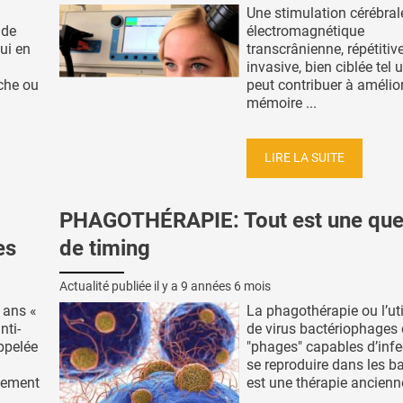
Une stimulation cérébral
 de
électromagnétique
ui en
transcrânienne, répétitiv
invasive, bien ciblée tel 
che ou
peut contribuer à amélior
mémoire ...
LIRE LA SUITE
PHAGOTHÉRAPIE: Tout est une que
es
de timing
Actualité publiée il y a
9 années 6 mois
 ans «
La phagothérapie ou l’uti
nti-
de virus bactériophages
ppelée
"phages" capables d’infe
se reproduire dans les ba
alement
est une thérapie ancienne