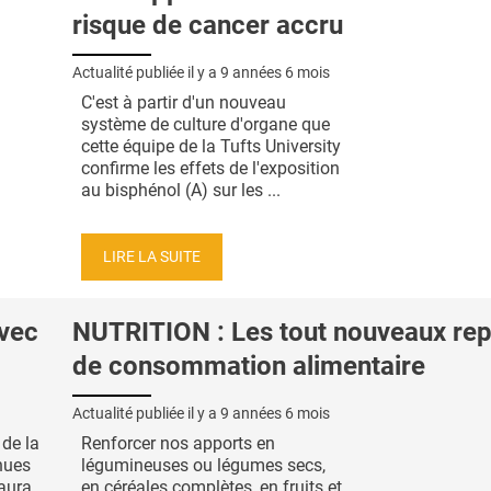
risque de cancer accru
Actualité publiée il y a
9 années 6 mois
C'est à partir d'un nouveau
système de culture d'organe que
cette équipe de la Tufts University
confirme les effets de l'exposition
au bisphénol (A) sur les ...
LIRE LA SUITE
vec
NUTRITION : Les tout nouveaux re
de consommation alimentaire
Actualité publiée il y a
9 années 6 mois
 de la
Renforcer nos apports en
nues
légumineuses ou légumes secs,
 aura
en céréales complètes, en fruits et