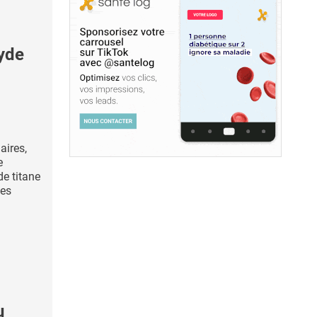
yde
aires,
e
de titane
les
u