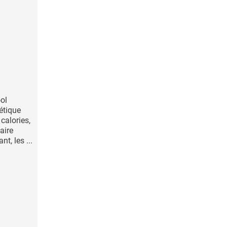
ol
étique
 calories,
aire
t, les ...