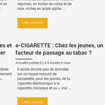
rt en
légumes, en huiles de colza et de
..
noix -riches en acide alpha- ...
LIRE LA SUITE
es et
e-CIGARETTE : Chez les jeunes, un
cer
facteur de passage au tabac ?
Actualité publiée il y a
9 années 6 mois
idérée
Il existe encore peu de données
blement
sur ce risque redouté de
».
passerelle, pour les jeunes, de la
cigarette électronique à la
cigarette classique et au « vrai ...
LIRE LA SUITE