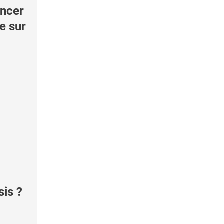
ncer
le sur
sis ?