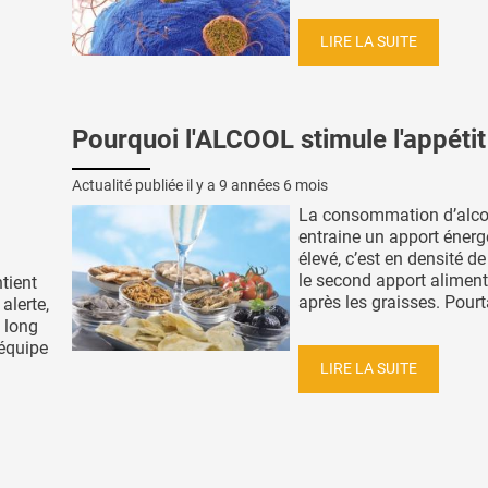
LIRE LA SUITE
Pourquoi l'ALCOOL stimule l'appétit
Actualité publiée il y a
9 années 6 mois
La consommation d’alco
entraine un apport énerg
élevé, c’est en densité de
le second apport aliment
ntient
après les graisses. Pourtan
alerte,
 long
 équipe
LIRE LA SUITE