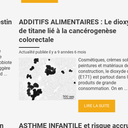
estin
ADDITIFS ALIMENTAIRES : Le diox
de titane lié à la cancérogenèse
colorectale
e
Actualité publiée il y a
9 années 6 mois
e
Cosmétiques, crèmes sol
obiote
peintures et matériaux d
uggère
construction, le dioxyde 
 ...
(E171) est partout dans 
produits de grande
consommation. On en ...
LIRE LA SUITE
n
ASTHME INFANTILE et risque accr